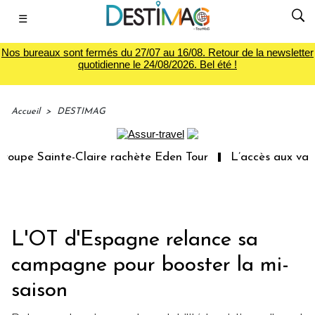
☰
Nos bureaux sont fermés du 27/07 au 16/08. Retour de la newsletter
quotidienne le 24/08/2026. Bel été !
Accueil
>
DESTIMAG
upe Sainte-Claire rachète Eden Tour
L’accès aux vacanc
L'OT d'Espagne relance sa
campagne pour booster la mi-
saison