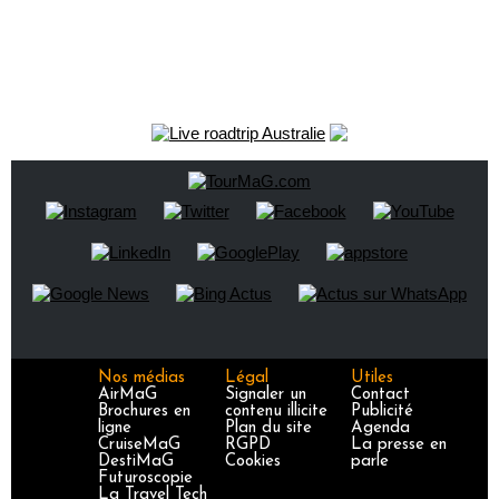
Nos médias
Légal
Utiles
AirMaG
Signaler un
Contact
Brochures en
contenu illicite
Publicité
ligne
Plan du site
Agenda
CruiseMaG
RGPD
La presse en
DestiMaG
Cookies
parle
Futuroscopie
La Travel Tech