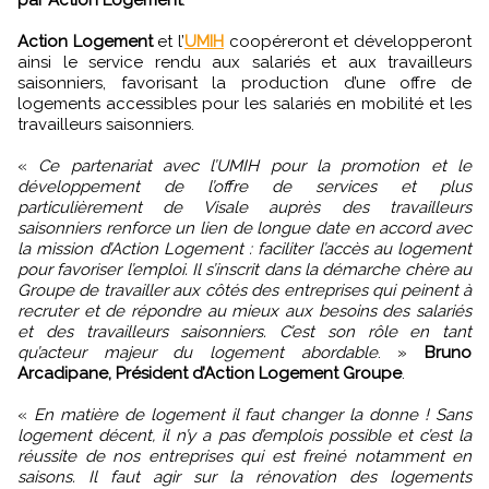
par Action Logement
.
Action Logement
et l’
UMIH
coopéreront et développeront
ainsi le service rendu aux salariés et aux travailleurs
saisonniers, favorisant la production d’une offre de
logements accessibles pour les salariés en mobilité et les
travailleurs saisonniers.
«
Ce partenariat avec l’UMIH pour la promotion et le
développement de l’offre de services et plus
particulièrement de Visale auprès des travailleurs
saisonniers renforce un lien de longue date en accord avec
la mission d’Action Logement : faciliter l’accès au logement
pour favoriser l’emploi. Il s’inscrit dans la démarche chère au
Groupe de travailler aux côtés des entreprises qui peinent à
recruter et de répondre au mieux aux besoins des salariés
et des travailleurs saisonniers. C’est son rôle en tant
qu’acteur majeur du logement abordable
. »
Bruno
Arcadipane, Président d’Action Logement Groupe
.
«
En matière de logement il faut changer la donne ! Sans
logement décent, il n’y a pas d’emplois possible et c’est la
réussite de nos entreprises qui est freiné notamment en
saisons. Il faut agir sur la rénovation des logements