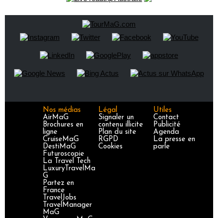
Nos médias
Légal
Utiles
AirMaG
Signaler un
Contact
Brochures en
contenu illicite
Publicité
ligne
Plan du site
Agenda
CruiseMaG
RGPD
La presse en
DestiMaG
Cookies
parle
Futuroscopie
La Travel Tech
LuxuryTravelMa
G
Partez en
France
TravelJobs
TravelManager
MaG