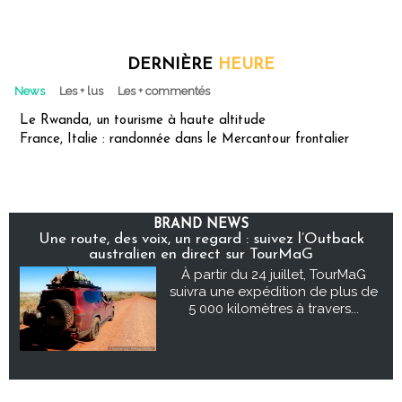
DERNIÈRE
HEURE
News
Les + lus
Les + commentés
Le Rwanda, un tourisme à haute altitude
France, Italie : randonnée dans le Mercantour frontalier
BRAND NEWS
Une route, des voix, un regard : suivez l’Outback
australien en direct sur TourMaG
À partir du 24 juillet, TourMaG
suivra une expédition de plus de
5 000 kilomètres à travers...