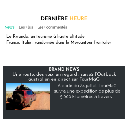
DERNIÈRE
HEURE
News
Les + lus
Les + commentés
Le Rwanda, un tourisme à haute altitude
France, Italie : randonnée dans le Mercantour frontalier
BRAND NEWS
Une route, des voix, un regard : suivez l’Outback
australien en direct sur TourMaG
À partir du 24 juillet, TourMaG
suivra une expédition de plus de
5 000 kilomètres à travers...