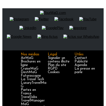
Nos médias
Légal
Utiles
AirMaG
Signaler un
Contact
Brochures en
contenu illicite
Publicité
ligne
Plan du site
Agenda
CruiseMaG
RGPD
La presse en
DestiMaG
Cookies
parle
Futuroscopie
La Travel Tech
LuxuryTravelMa
G
Partez en
France
TravelJobs
TravelManager
MaG