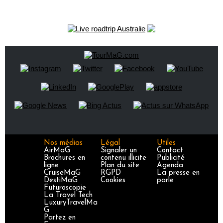
Nos médias
Légal
Utiles
AirMaG
Signaler un
Contact
Brochures en
contenu illicite
Publicité
ligne
Plan du site
Agenda
CruiseMaG
RGPD
La presse en
DestiMaG
Cookies
parle
Futuroscopie
La Travel Tech
LuxuryTravelMa
G
Partez en