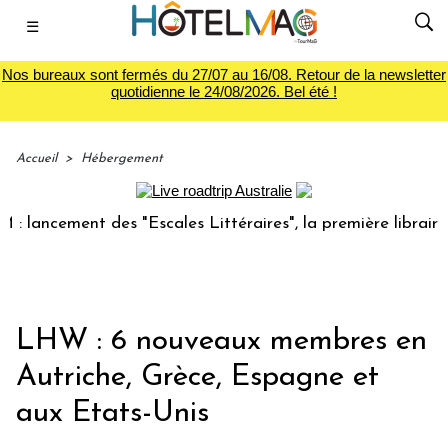
☰
Nos bureaux sont fermés du 27/07 au 16/08. Retour de la newsletter
quotidienne le 24/08/2026. Bel été !
Accueil
>
Hébergement
ancement des "Escales Littéraires", la première librairie d
LHW : 6 nouveaux membres en
Autriche, Grèce, Espagne et
aux Etats-Unis