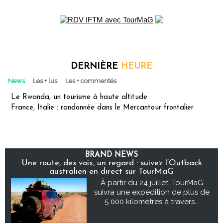
DERNIÈRE
HEURE
News
Les + lus
Les + commentés
Le Rwanda, un tourisme à haute altitude
France, Italie : randonnée dans le Mercantour frontalier
BRAND NEWS
Une route, des voix, un regard : suivez l’Outback
australien en direct sur TourMaG
À partir du 24 juillet, TourMaG
suivra une expédition de plus de
5 000 kilomètres à travers...