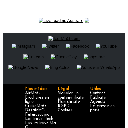
Nos médias
Légal
Utiles
AirMaG
Signaler un
Contact
Brochures en
contenu illicite
Publicité
ligne
Plan du site
Agenda
CruiseMaG
RGPD
La presse en
DestiMaG
Cookies
parle
Futuroscopie
La Travel Tech
LuxuryTravelMa
G