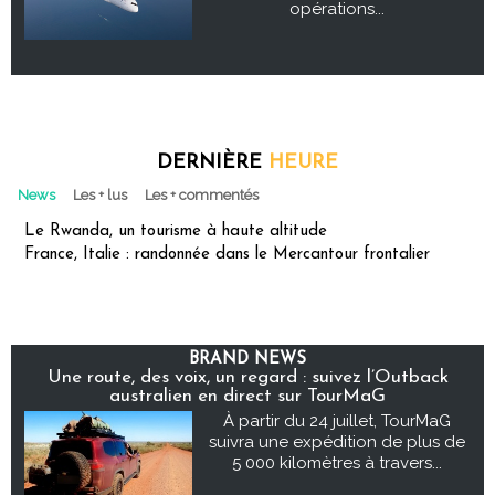
opérations...
DERNIÈRE
HEURE
News
Les + lus
Les + commentés
Le Rwanda, un tourisme à haute altitude
France, Italie : randonnée dans le Mercantour frontalier
BRAND NEWS
Une route, des voix, un regard : suivez l’Outback
australien en direct sur TourMaG
À partir du 24 juillet, TourMaG
suivra une expédition de plus de
5 000 kilomètres à travers...