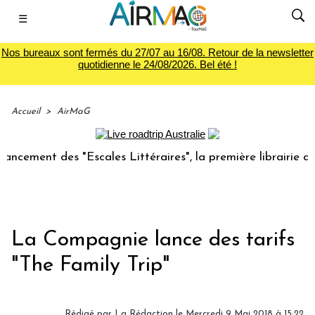
☰
Nos bureaux sont fermés du 27/07 au 16/08. Retour de la newsletter
quotidienne le 24/08/2026. Bel été !
Accueil
>
AirMaG
ement des "Escales Littéraires", la première librairie du vo
La Compagnie lance des tarifs
"The Family Trip"
Rédigé par
La Rédaction
le Mercredi 9 Mai 2018 à 15:22