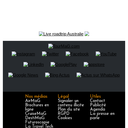
Nos médias
Légal
Utiles
AirMaG
Signaler un
Contact
Brochures en
contenu illicite
Publicité
ligne
Plan du site
Agenda
CruiseMaG
RGPD
La presse en
DestiMaG
Cookies
parle
Futuroscopie
La Travel Tech