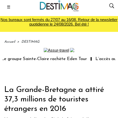
☰
Nos bureaux sont fermés du 27/07 au 16/08. Retour de la newsletter
quotidienne le 24/08/2026. Bel été !
Accueil
>
DESTIMAG
e groupe Sainte-Claire rachète Eden Tour
L’accès aux v
La Grande-Bretagne a attiré
37,3 millions de touristes
étrangers en 2016