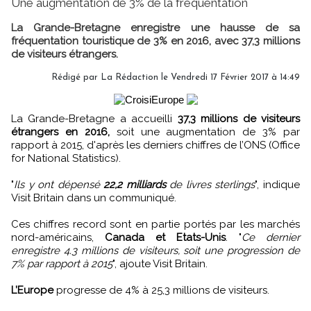
Une augmentation de 3% de la fréquentation
La Grande-Bretagne enregistre une hausse de sa
fréquentation touristique de 3% en 2016, avec 37,3 millions
de visiteurs étrangers.
Rédigé par
La Rédaction
le Vendredi 17 Février 2017 à 14:49
La Grande-Bretagne a accueilli
37,3 millions de visiteurs
étrangers en 2016,
soit une augmentation de 3% par
rapport à 2015, d'après les derniers chiffres de l’ONS (Office
for National Statistics).
"
Ils y ont dépensé
22,2 milliards
de livres sterlings
", indique
Visit Britain dans un communiqué.
Ces chiffres record sont en partie portés par les marchés
nord-américains,
Canada et Etats-Unis
. "
Ce dernier
enregistre 4.3 millions de visiteurs, soit une progression de
7% par rapport à 2015
", ajoute Visit Britain.
L’Europe
progresse de 4% à 25,3 millions de visiteurs.