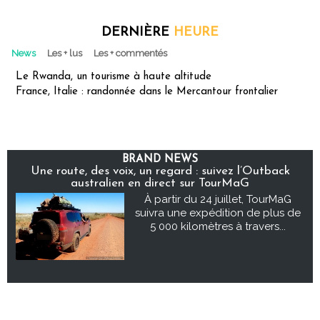
DERNIÈRE
HEURE
News
Les + lus
Les + commentés
Le Rwanda, un tourisme à haute altitude
France, Italie : randonnée dans le Mercantour frontalier
BRAND NEWS
Une route, des voix, un regard : suivez l’Outback
australien en direct sur TourMaG
À partir du 24 juillet, TourMaG
suivra une expédition de plus de
5 000 kilomètres à travers...