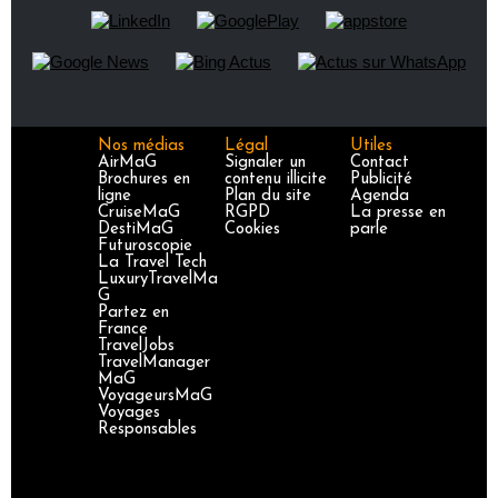
Nos médias
Légal
Utiles
AirMaG
Signaler un
Contact
Brochures en
contenu illicite
Publicité
ligne
Plan du site
Agenda
CruiseMaG
RGPD
La presse en
DestiMaG
Cookies
parle
Futuroscopie
La Travel Tech
LuxuryTravelMa
G
Partez en
France
TravelJobs
TravelManager
MaG
VoyageursMaG
Voyages
Responsables