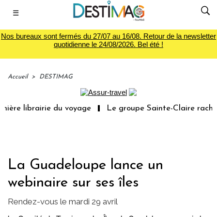
☰
Nos bureaux sont fermés du 27/07 au 16/08. Retour de la newsletter
quotidienne le 24/08/2026. Bel été !
Accueil
>
DESTIMAG
ière librairie du voyage
Le groupe Sainte-Claire rachèt
La Guadeloupe lance un
webinaire sur ses îles
Rendez-vous le mardi 29 avril