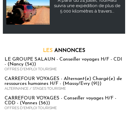
À partir du 24 juillet, TourMaG
suivra une expédition de plus de
5 000 kilomètres à travers...
LES
ANNONCES
LE GROUPE SALAUN - Conseiller voyages H/F - CDI
- (Nancy (54))
OFFRES D'EMPLOI TOURISME
CARREFOUR VOYAGES - Alternant(e) Chargé(e) de
ressources humaines H/F - (Massy/Evry (91))
ALTERNANCE / STAGES TOURISME
CARREFOUR VOYAGES - Conseiller voyages H/F -
CDD - (Vannes (56))
OFFRES D'EMPLOI TOURISME