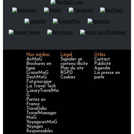
Nos médias
Légal
Utiles
AirMaG
Signaler un
Contact
Brochures en
contenu illicite
Publicité
ligne
Plan du site
Agenda
CruiseMaG
RGPD
La presse en
DestiMaG
Cookies
parle
Futuroscopie
La Travel Tech
LuxuryTravelMa
G
Partez en
France
TravelJobs
TravelManager
MaG
VoyageursMaG
Voyages
Responsables