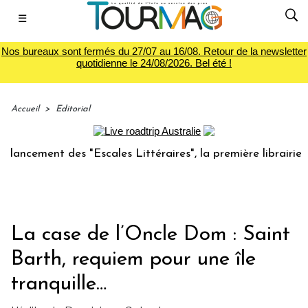
☰
Nos bureaux sont fermés du 27/07 au 16/08. Retour de la newsletter
quotidienne le 24/08/2026. Bel été !
Accueil
>
Editorial
cement des "Escales Littéraires", la première librairie du v
La case de l’Oncle Dom : Saint
Barth, requiem pour une île
tranquille…