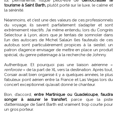
lui, permanente, risque peut-être de
démocratiser le
tourisme à Saint Barth,
plutôt porté sur le luxe, le calme et
la sérénité.
Néanmoins, et c’est une des valeurs de ces professionnels
du voyage, ils savent parfaitement s’adapter et sont
extrêmement réactifs. J’ai même entendu, lors du Congrès
Selectour à Lyon, alors que je tentais de somnoler dans
l’un des autocars de Michel Salaün (les fauteuils de ces
autobus sont particulièrement propices à la sieste), un
patron d’agence envisager de mettre en place un produit
spécial, du genre pèlerinage à la recherche de Johnny.
Authentique. Et pourquoi pas une liaison aérienne «
renforcée
» de la part de XL vers la destination. Après tout,
Corsair avait bien organisé il y a quelques années, le plus
fabuleux pont aérien entre la France et Las Vegas lors du
concert exceptionnel qu’avait donné le chanteur.
Bon, d’accord,
entre Martinique ou Guadeloupe, faudra
songer à assurer le transfert
, parce que la piste
d’atterrissage de Saint Barth est vraiment trop courte pour
un gros porteur.