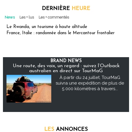
DERNIÈRE
HEURE
News
Les + lus
Les + commentés
Le Rwanda, un tourisme à haute altitude
France, Italie : randonnée dans le Mercantour frontalier
BRAND NEWS
Une route, des voix, un regard : suivez l’Outback
australien en direct sur TourMaG
À partir du 24 juillet, TourMaG
suivra une expédition de plus de
5 000 kilomètres à travers...
LES
ANNONCES