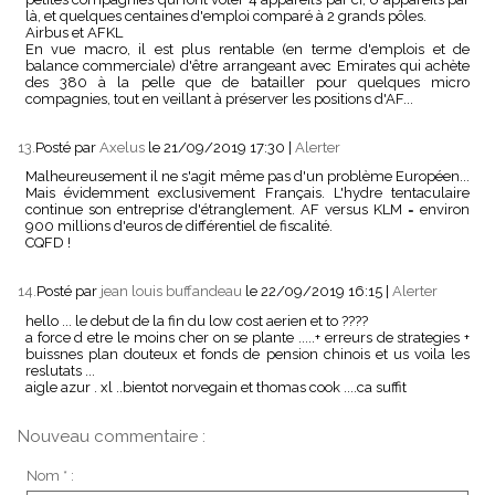
là, et quelques centaines d'emploi comparé à 2 grands pôles.
Airbus et AFKL
En vue macro, il est plus rentable (en terme d'emplois et de
balance commerciale) d'être arrangeant avec Emirates qui achète
des 380 à la pelle que de batailler pour quelques micro
compagnies, tout en veillant à préserver les positions d'AF...
13.
Posté par
Axelus
le 21/09/2019 17:30
|
Alerter
Malheureusement il ne s'agit même pas d'un problème Européen...
Mais évidemment exclusivement Français. L'hydre tentaculaire
continue son entreprise d'étranglement. AF versus KLM = environ
900 millions d'euros de différentiel de fiscalité.
CQFD !
14.
Posté par
jean louis buffandeau
le 22/09/2019 16:15
|
Alerter
hello ... le debut de la fin du low cost aerien et to ????
a force d etre le moins cher on se plante .....+ erreurs de strategies +
buissnes plan douteux et fonds de pension chinois et us voila les
reslutats ...
aigle azur . xl ..bientot norvegain et thomas cook ....ca suffit
Nouveau commentaire :
Nom * :