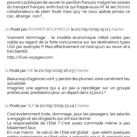
pouvoirs publiques de sauver le pavillon français malgré les assises
du transport français, enfin tout ce qui frappe aussi AF et ses 70000
collaborateurs de plein fouet mais qu’y ne vous apitoie jamais ce
cas...étrange...non?...
10.
Posté par
ROHMER BOUFRIOUA
le 20/09/2019 15:11
|
Alerter
Vraiment dommage .. le modèle économique n’était certes pas
viable au regard de la forte concurrence sur les destinations types
USA par exemple !!! Mais effectivement ce n’est qu’un au revoir et à
très bientôt...
http://Eval-voyages.com
11.
Posté par
AIE
le 20/09/2019 16:03
|
Alerter
Beaucoup d'agences vont y perdre des plumes voire carrément leu
solvabilité.
Imaginez une agence qui a 40 pax à reprotéger sur un groupe
antilles avec prestations pour un départ dans 15 jours ?
12.
Posté par
XLF
le 20/09/2019 23:14
|
Alerter
C'est évidemment triste, dommage, pour les passagers, les salariés
si engagés et ses dirigeants qui ont tout donné.
La responsabilité de l'Etat ? C'est assez commode même si pas
totalement faux.
En vue macro , le calcul de l'Etat est global : que valent quelques
petites compagnies qui font voler 4 appareils par ci, 6 appareils par