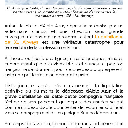
XL Airways a tenté, durant longtemps, de changer la donne, avec ses
petits moyens, sa vitalité et surtout l’envie de démocratiser le
transport aérien - DR : XL Airways
Autant la chute d’Aigle Azur, depuis la mainmise par un
actionnaire chinois et une direction sans grande
envergure n’a pas été une surprise, autant
la défaillance
de XL Airways
est
une véritable catastrophe pour
l’ensemble de la profession
en France.
A l’heure où j’écris ces lignes, il reste quelques minutes
encore avant que les avions bleus et blancs au pavillon
français ne s’endorment pour, ce que beaucoup espèrent,
juste une petite sieste au bord de la piste.
Triste journée, après, très certainement, la liquidation
définitive ou du moins
le dépeçage d’Aigle Azur et la
grave défaillance de cette petite compagnie française
,
l’échec de son président qui depuis des années se bat
comme un beau diable pour tenter de redonner souffle et
vie à sa compagnie et à ses quelque 600 collaborateurs.
Au temps de l’aviation, le monde du transport aérien était