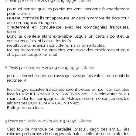
7.
Posté par
Pierre
le 20/09/2019 09:38
|
Alerter
pouquoi penser que les polotiques vont intervenir favorablement
pour l'aerien.
NON au contraire ils ont approuve un certain nombre de slots pour
des compagnies étrangeres
directement en concurence avec les compagnies françaises.
(airbus)
Donc la clientèle etant extensible jusqu'a un certain point,et la
concurence faisant baisser les tarifs
resultat certains avions sont pleins mais non rentables.
Malheureusement d'autres cies vont avoir des problemes et peut
être pas celles que l'on croit
8.
Posté par
Charles
le 20/09/2019 09:51
|
Alerter
je suis interpellé dans ce message aussi je fais valoir mon droit de
réponse :-)
les charges sociales françaises seront-t-elles un jour compatibles
face à EASYJET RYANAIR NORWEGIAN etc... ? A réinventer, ou au
moins aider les compagnies de Métropole comme sont aidées les
aériens des DOM TOM AIR CALIN TN etc...
Belle journée à tous
9.
Posté par
Cedro
le 20/09/2019 10:56
|
Alerter
C’est fou ce manque de partialité lorsqu’il s’agit des amis.... les
mêmes problèmes de charges salariales, cette absence totale des