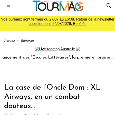
☰
Nos bureaux sont fermés du 27/07 au 16/08. Retour de la newsletter
quotidienne le 24/08/2026. Bel été !
Accueil
>
Editorial
t des "Escales Littéraires", la première librairie du voyage
La case de l’Oncle Dom : XL
Airways, en un combat
douteux...