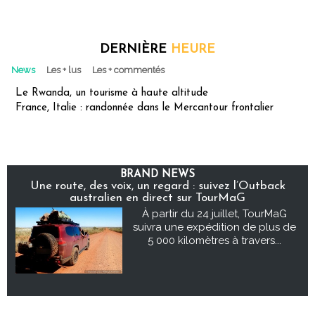
DERNIÈRE
HEURE
News
Les + lus
Les + commentés
Le Rwanda, un tourisme à haute altitude
France, Italie : randonnée dans le Mercantour frontalier
BRAND NEWS
Une route, des voix, un regard : suivez l’Outback
australien en direct sur TourMaG
À partir du 24 juillet, TourMaG
suivra une expédition de plus de
5 000 kilomètres à travers...