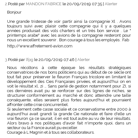
2.
Posté par
MANDON FABRICE
le 20/09/2019 07:35
|
Alerter
Bonjour
Une grande tristesse de voir partir ainsi la compagnie Xl . Avons
toujours suivi avec plaisir cette compagnie qui il y a quelques
années produisait des vols charters et un très bon service . Le "
printemps arabe" avec les avions de la compagnie resteront pour
nous un excellent souvenir . Bon courage à tous les employés . Fab
http://www.affretement-avion.com
3.
Posté par
lfpg
le 20/09/2019 07:46
|
Alerter
Nous récoltons à cette époque les résultats stratégiques
conservatrices de nos bons politiciens qui au début de ce siècle ont
tout fait pour préserver le fleuron Français tricolore en limitant le
développement des Cies Françaises privées, et aujourd'hui on en
voit le résultat xl, zi … Sans parlé de gestion notamment pour ZI, si
ces dernières avait pu se renforcer sur des lignes de niches, se
structurer conformément au marché et donc atteindre une taille
conséquente, elles seraient plus fortes aujourd'hui et pourraient
affronter cette crise concurrentiel.
Si seulement cette casse sociale et ce conservatisme entre 2000 à
aujourd'hui avait grandi la grande Cie nationale et faire d'elle un
vrai fleuron ça ce saurait, il en est tout autre au vu de leur résultats.
Alors bravo à nos politiques d'avoir fait n'importe quoi, dans un
secteur ou la France aurait pu exceller.
Courage à L Magnin et à tous ses collaborateurs.