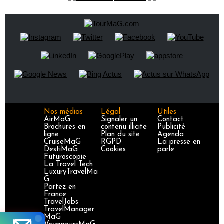
Nos médias
Légal
Utiles
AirMaG
Signaler un
Contact
Brochures en
contenu illicite
Publicité
ligne
Plan du site
Agenda
CruiseMaG
RGPD
La presse en
DestiMaG
Cookies
parle
Futuroscopie
La Travel Tech
LuxuryTravelMa
G
Partez en
France
TravelJobs
TravelManager
MaG