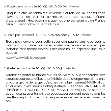
4.
Posté par
e.landry
le 20/09/2019 08:04
|
Alerter
Dingue d'être actionnaires d'Airbus fleuron de la construction
d'avions et de voir et permettre que ses acteurs aériens
disparaissent . Heureusement que nous ne sévissons qu'en France
car à qui vendrions- nous nos Airbus.
5.
Posté par
Bertrand Billerey
le 20/09/2019 08:12
|
Alerter
Très triste nouvelle pour cette super compagnie ainsi que pour le
monde du tourisme. Tous mes souhaits à Laurent et aux équipes
(certains sont même devenus des copains) en espérant une issue
positive.
http://www.fab-travel.com
6.
Posté par
redbar
le 20/09/2019 09:31
|
Alerter
Arrêtez de porter le blâme sur les pouvoirs public et chercher des
excuses pour cette débâcle prévisible depuis longtemps. S’il y en a
un qui a gagné de l’argent c’est peut-être bien Laurent MAGNIN qui
a floué ses investisseurs à chaque étape. L’Islandais STRAUMUR et
l’Américain BEACHSIDE CAPITAL. MAGNIN et YVELIN ne sont que
des dirigeants aventuriers aux égos exacerbés dont nous voyons les
résultats aujourd’hui et dont les passagers et les salariés payent le
prix.