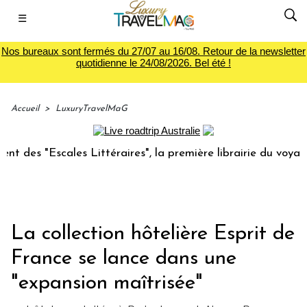
☰
Nos bureaux sont fermés du 27/07 au 16/08. Retour de la newsletter
quotidienne le 24/08/2026. Bel été !
Accueil
>
LuxuryTravelMaG
cales Littéraires", la première librairie du voyage
Le gr
La collection hôtelière Esprit de
France se lance dans une
"expansion maîtrisée"