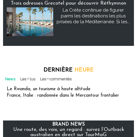
Trois adresses Grecotel pour découvrir Réthymnon
La Crète continue de figurer
parmi les destinations les plus
prisées de la Méditerranée. Si les...
DERNIÈRE
HEURE
News
Les + lus
Les + commentés
Le Rwanda, un tourisme à haute altitude
France, Italie : randonnée dans le Mercantour frontalier
BRAND NEWS
Une route, des voix, un regard : suivez l’Outback
australien en direct sur TourMaG