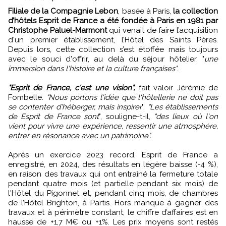
Filiale de la Compagnie Lebon
, basée à Paris,
la collection
d’hôtels Esprit de France a été fondée à Paris en 1981 par
Christophe Paluel-Marmont
qui venait de faire l’acquisition
d'un premier établissement, l’Hôtel des Saints Pères.
Depuis lors, cette collection s’est étoffée mais toujours
avec le souci d'offrir, au delà du séjour hôtelier, "
une
immersion dans l'histoire et la culture françaises"
.
"Esprit de France, c'est une vision",
fait valoir Jérémie de
Fombelle.
"Nous portons l'idée que l'hôtellerie ne doit pas
se contenter d'héberger, mais inspirer
".
"Les établissements
de Esprit de France sont
", souligne-t-il,
"des lieux où l'on
vient pour vivre une expérience, ressentir une atmosphère,
entrer en résonance avec un patrimoine".
Après un exercice 2023 record, Esprit de France a
enregistré, en 2024, des résultats en légère baisse (-4 %),
en raison des travaux qui ont entraîné la fermeture totale
pendant quatre mois (et partielle pendant six mois) de
l'Hôtel du Pigonnet et, pendant cinq mois, de chambres
de l’Hôtel Brighton, à Partis. Hors manque à gagner des
travaux et à périmètre constant, le chiffre d’affaires est en
hausse de +1,7 M€ ou +1%. Les prix moyens sont restés