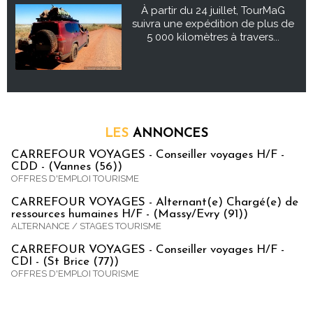
À partir du 24 juillet, TourMaG
suivra une expédition de plus de
5 000 kilomètres à travers...
LES
ANNONCES
CARREFOUR VOYAGES - Conseiller voyages H/F -
CDD - (Vannes (56))
OFFRES D'EMPLOI TOURISME
CARREFOUR VOYAGES - Alternant(e) Chargé(e) de
ressources humaines H/F - (Massy/Evry (91))
ALTERNANCE / STAGES TOURISME
CARREFOUR VOYAGES - Conseiller voyages H/F -
CDI - (St Brice (77))
OFFRES D'EMPLOI TOURISME