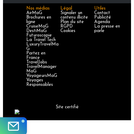
Nos médias
Légal
Utiles
AirMaG
Signaler un
Contact
Brochures en
contenu illicite
Publicité
ligne
Plan du site
Agenda
CruiseMaG
RGPD
La presse en
DestiMaG
Cookies
parle
Futuroscopie
La Travel Tech
LuxuryTravelMa
G
Partez en
France
TravelJobs
TravelManager
MaG
VoyageursMaG
Voyages
Responsables
Site certifié