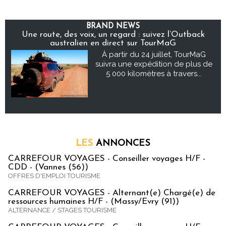
BRAND NEWS
Une route, des voix, un regard : suivez l’Outback
australien en direct sur TourMaG
À partir du 24 juillet, TourMaG
suivra une expédition de plus de
5 000 kilomètres à travers...
LES
ANNONCES
CARREFOUR VOYAGES - Conseiller voyages H/F -
CDD - (Vannes (56))
OFFRES D'EMPLOI TOURISME
CARREFOUR VOYAGES - Alternant(e) Chargé(e) de
ressources humaines H/F - (Massy/Evry (91))
ALTERNANCE / STAGES TOURISME