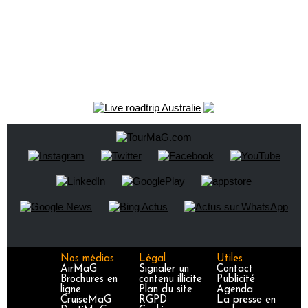
Nos médias
Légal
Utiles
AirMaG
Signaler un
Contact
Brochures en
contenu illicite
Publicité
ligne
Plan du site
Agenda
CruiseMaG
RGPD
La presse en