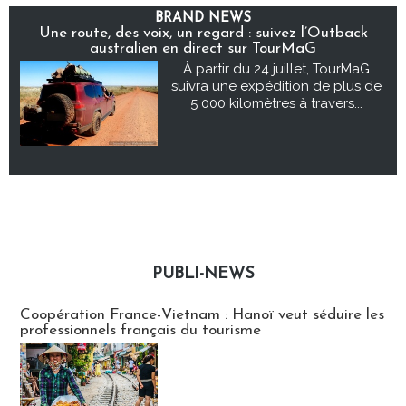
BRAND NEWS
Une route, des voix, un regard : suivez l’Outback
australien en direct sur TourMaG
À partir du 24 juillet, TourMaG
suivra une expédition de plus de
5 000 kilomètres à travers...
PUBLI-NEWS
Publi-news
Coopération France-Vietnam : Hanoï veut séduire les
professionnels français du tourisme