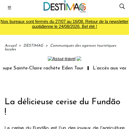
☰
Nos bureaux sont fermés du 27/07 au 16/08. Retour de la newsletter
quotidienne le 24/08/2026. Bel été !
Accueil
>
DESTIMAG
>
Communiqués des agences touristiques
locales
pe Sainte-Claire rachète Eden Tour
L’accès aux vacance
La délicieuse cerise du Fundão
!
La cerise du Fundão est l'un des joyaux de l'agriculture