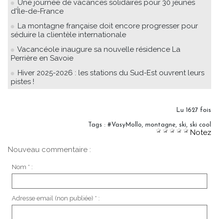
Une journée de vacances solidaires pour 30 jeunes
d'Île-de-France
La montagne française doit encore progresser pour
séduire la clientèle internationale
Vacancéole inaugure sa nouvelle résidence La
Perrière en Savoie
Hiver 2025-2026 : les stations du Sud-Est ouvrent leurs
pistes !
Lu 1627 fois
Tags
:
#VasyMollo
,
montagne
,
ski
,
ski cool
Notez
Nouveau commentaire :
Nom * :
Adresse email (non publiée) * :