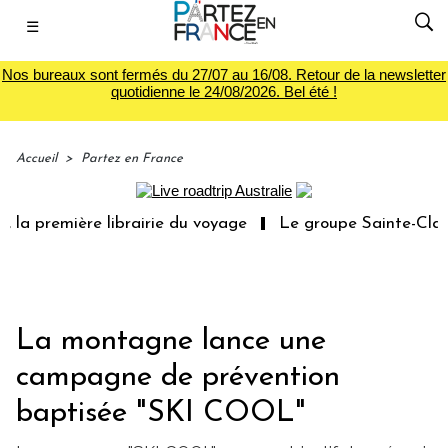
☰
Nos bureaux sont fermés du 27/07 au 16/08. Retour de la newsletter
quotidienne le 24/08/2026. Bel été !
Accueil
>
Partez en France
emière librairie du voyage
Le groupe Sainte-Claire rac
La montagne lance une
campagne de prévention
baptisée "SKI COOL"