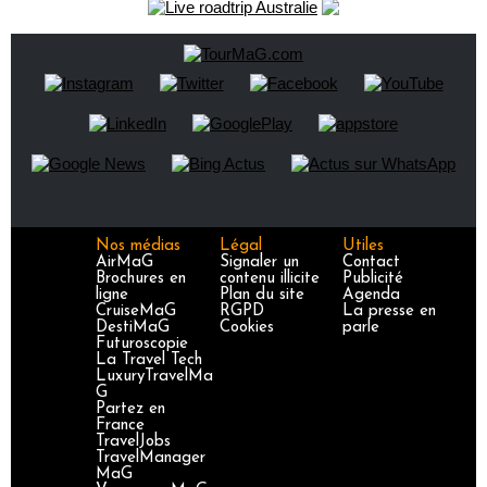
Nos médias
Légal
Utiles
AirMaG
Signaler un
Contact
Brochures en
contenu illicite
Publicité
ligne
Plan du site
Agenda
CruiseMaG
RGPD
La presse en
DestiMaG
Cookies
parle
Futuroscopie
La Travel Tech
LuxuryTravelMa
G
Partez en
France
TravelJobs
TravelManager
MaG