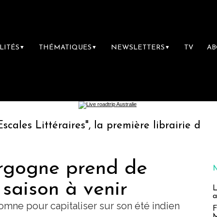
LITÉS
THÉMATIQUES
NEWSLETTERS
TV
A
▼
▼
▼
aires", la première librairie du voyage
Le 
rgogne prend de
 saison à venir
L
a
omne pour capitaliser sur son été indien
F
M