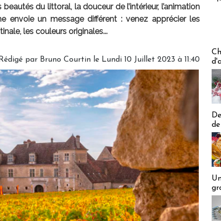
eautés du littoral, la douceur de l’intérieur, l’animation
ne envoie un message différent : venez apprécier les
nale, les couleurs originales...
Les off
Ch
Rédigé par
Bruno Courtin
le Lundi 10 Juillet 2023 à 11:40
d'
De
de
Un
gr