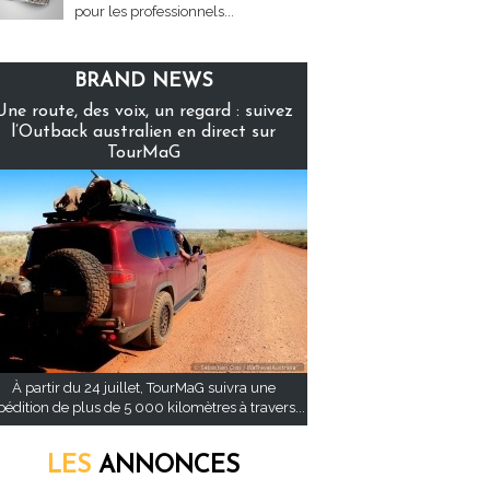
pour les professionnels...
BRAND NEWS
Une route, des voix, un regard : suivez
l’Outback australien en direct sur
TourMaG
À partir du 24 juillet, TourMaG suivra une
pédition de plus de 5 000 kilomètres à travers...
LES
ANNONCES