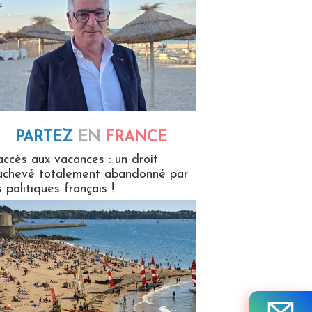
PARTEZ
EN
FRANCE
 en France
accès aux vacances : un droit
achevé totalement abandonné par
s politiques français !