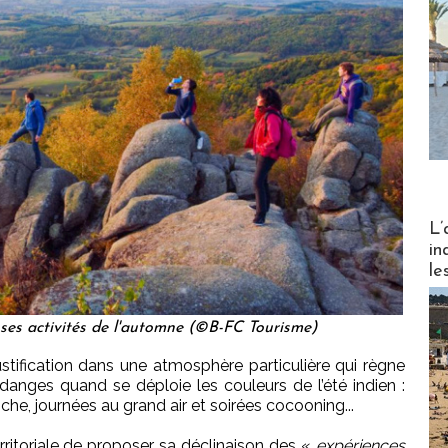
Partez
L’
in
le
 ses activités de l'automne (©B-FC Tourisme)
stification dans une atmosphère particulière qui règne
anges quand se déploie les couleurs de l’été indien :
aiche, journées au grand air et soirées cocooning...
erritoriale de proposer sa déclinaison des «
expériences