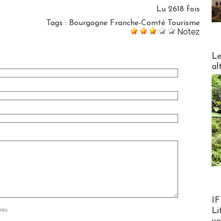
Lu 2618 fois
Tags
:
Bourgogne Franche-Comté Tourisme
Notez
DESTI
Le
al
Product
IF
Li
res