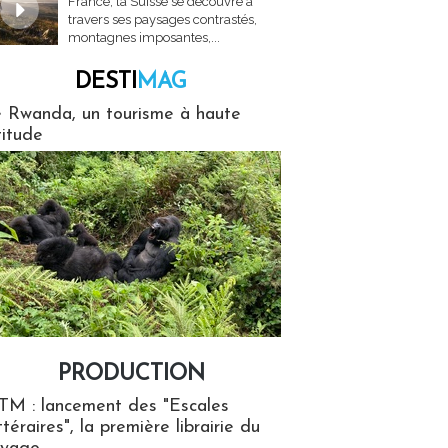
France, la Suisse se découvre à
travers ses paysages contrastés,
montagnes imposantes,...
DESTI
MAG
MAG
 Rwanda, un tourisme à haute
titude
PRODUCTION
ion
TM : lancement des "Escales
ttéraires", la première librairie du