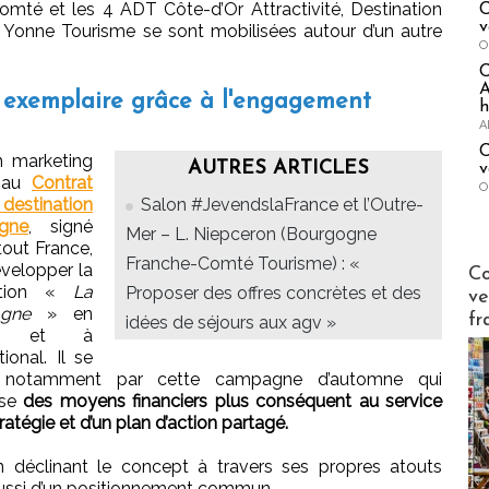
té et les 4 ADT Côte-d’Or Attractivité, Destination
C
v
et Yonne Tourisme se sont mobilisées autour d’un autre
O
A
 exemplaire grâce à l'engagement
h
A
C
n marketing
AUTRES ARTICLES
v
é au
Contrat
O
stination
Salon #JevendslaFrance et l’Outre-
gne
, signé
Mer – L. Niepceron (Bourgogne
out France,
Franche-Comté Tourisme) : «
Publi-n
́velopper la
Co
nation «
La
Proposer des offres concrètes et des
ve
gne
» en
fr
idées de séjours aux agv »
ce et à
ational. Il se
t notamment par cette campagne d’automne qui
ise
des moyens financiers plus conséquent au service
ratégie et d’un plan d’action partagé.
 déclinant le concept à travers ses propres atouts
 aussi d’un positionnement commun.