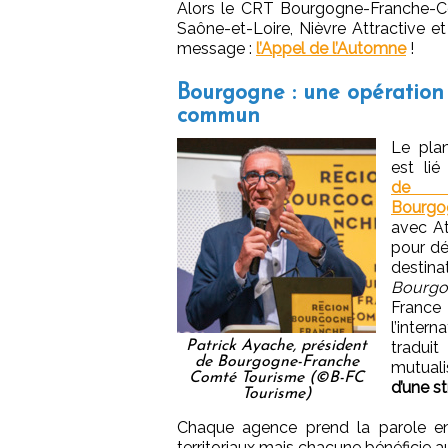
Alors le CRT Bourgogne-Franche-Com
Saône-et-Loire, Nièvre Attractive 
message :
l’Appel de l’Automne
!
Bourgogne : une opération
commun
Le pla
est li
de de
Bourgo
avec At
pour de
desti
Bourgo
Fran
l’intern
Patrick Ayache, président
tradui
de Bourgogne-Franche
mutual
Comté Tourisme (©B-FC
d’une st
Tourisme)
Chaque agence prend la parole en
territoriaux mais chacune bénéficie