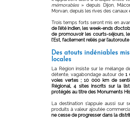
mémorables
» depuis Dijon, Mâcon
Morvan, depuis les rives des canaux et
Trois temps forts seront mis en av
de l’été indien, les week-ends d’oct
de promouvoir les courts-séjours, le
l’Est, facilement reliés par l’autorout
Des atouts indéniables mis
locales
La Région insiste sur le mélange d
détente, vagabondage autour de
1 
voies vertes ; 10 000 km de sentie
Régional, 4 sites inscrits sur la 
protégés au titre des Monuments His
La destination s’appuie aussi sur s
produits à valeur ajoutée commerci
ne cesse de progresser dans la distr