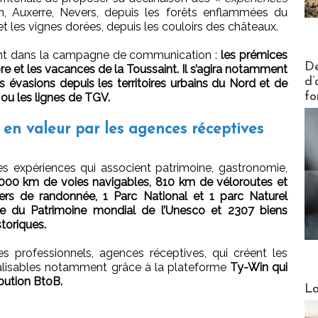
, Auxerre, Nevers, depuis les forêts enflammées du
 les vignes dorées, depuis les couloirs des châteaux.
ant dans la campagne de communication :
les prémices
Actus V
De
obre et les vacances de la Toussaint. Il s’agira notamment
d’
s évasions depuis les territoires urbains du Nord et de
fo
e ou les lignes de TGV.
 en valeur par les agences réceptives
es expériences qui associent patrimoine, gastronomie,
000 km de voies navigables, 810 km de véloroutes et
rs de randonnée, 1 Parc National et 1 parc Naturel
liste du Patrimoine mondial de l’Unesco et 2307 biens
toriques.
es professionnels, agences réceptives, qui créent les
alisables notamment grâce à la plateforme
Ty-Win qui
ibution BtoB.
Webinai
La