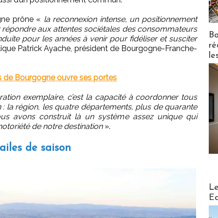
gne prône «
la reconnexion intense, un positionnement
our répondre aux attentes sociétales des consommateurs
Bo
ite pour les années à venir pour fidéliser et susciter
ré
lique Patrick Ayache, président de Bourgogne-Franche-
le
ns de Bourgogne ouvre ses portes
ration exemplaire, c’est la capacité à coordonner tous
: la région, les quatre départements, plus de quarante
ous avons construit là un système assez unique qui
a notoriété de notre destination
».
ailes de saison
Distribu
Le
Ed