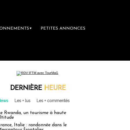
BONNEMENTS
PETITES ANNONCES
▼
groupe Sainte-Claire rachète Eden Tour
L
DERNIÈRE
HEURE
News
Les + lus
Les + commentés
e Rwanda, un tourisme à haute
ltitude
rance, Italie : randonnée dans le
ercantour frontalier