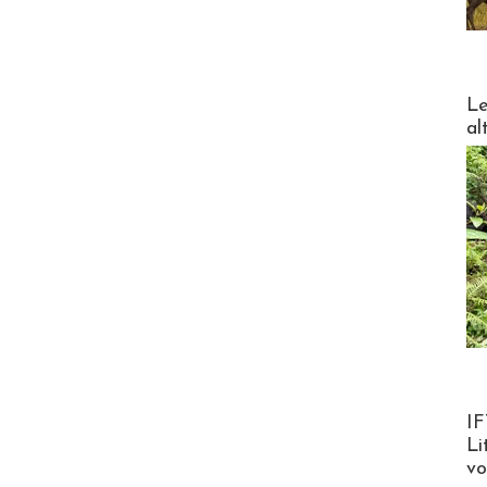
DESTI
Le
al
Product
IF
Li
v