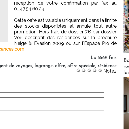
réception de votre confirmation par fax au
01.47.54.60.29.
Cette offre est valable uniquement dans la limite
des stocks disponibles et annule tout autre
promotion. Hors frais de dossier 7€ par dossier.
Voir descriptif des résidences sur la brochure
Neige & Evasion 2009 ou sur l'Espace Pro de
cances.com
Lu 5569 fois
Bo
gent de voyages
,
lagrange
,
offre
,
offre spéciale
,
résidence
ré
Notez
le