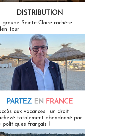
DISTRIBUTION
tion
 groupe Sainte-Claire rachète
en Tour
PARTEZ
EN
FRANCE
 en France
accès aux vacances : un droit
achevé totalement abandonné par
s politiques français !