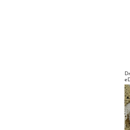
AirMa
Dr
e