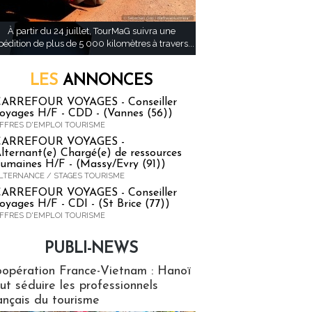
À partir du 24 juillet, TourMaG suivra une
pédition de plus de 5 000 kilomètres à travers...
LES
ANNONCES
ARREFOUR VOYAGES - Conseiller
oyages H/F - CDD - (Vannes (56))
FFRES D'EMPLOI TOURISME
CARREFOUR VOYAGES -
lternant(e) Chargé(e) de ressources
umaines H/F - (Massy/Evry (91))
LTERNANCE / STAGES TOURISME
ARREFOUR VOYAGES - Conseiller
oyages H/F - CDI - (St Brice (77))
FFRES D'EMPLOI TOURISME
PUBLI-NEWS
ews
opération France-Vietnam : Hanoï
ut séduire les professionnels
ançais du tourisme