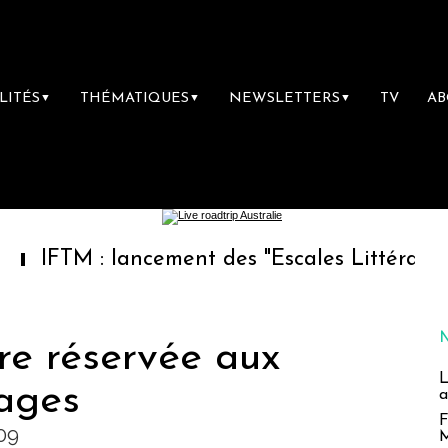
LITÉS
THÉMATIQUES
NEWSLETTERS
TV
A
▼
▼
▼
 : lancement des "Escales Littéraires", la pr
re réservée aux
L
ages
a
F
009
M