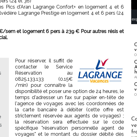
ers (24 et 36)
s Pics d'Aran Lagrange Confort+ en logement 4 et 6
lvédère Lagrange Prestige en logement 4 et 6 pers (24
ex
 €/sem et logement 6 pers à 239 € Pour autres résis et
ial.
C
v
O
Pour réserver, il suffit de
contacter le Service
A
h
s
Réservation au
A
0825.133.133 (0.15€
C
/min) pour connaitre la
v
disponibilité et poser une option de 24 heures, le
O
temps d'adresser un fax sur papier en-tête de
l'agence de voyages avec les coordonnées de
la carte bancaire à débiter (cette offre est
strictement réservée aux agents de voyages) ;
e
Publi-n
Co
la réservation sera effectuée sur le code
s
ve
spécifique "réservation personnelle agent de
fr
voyages" et le montant du dossier débité dès