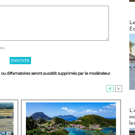
Distribu
Le
Ed
res
x ou diffamatoires seront aussitôt supprimés par le modérateur.
<
>
Partez
L’
in
le