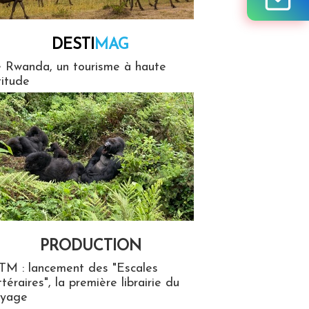
DESTI
MAG
MAG
 Rwanda, un tourisme à haute
titude
PRODUCTION
ion
TM : lancement des "Escales
ttéraires", la première librairie du
oyage