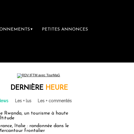
BONNEMENTS
PETITES ANNONCES
▼
emière librairie du voyage
Le groupe Saint
DERNIÈRE
HEURE
News
Les + lus
Les + commentés
e Rwanda, un tourisme à haute
ltitude
rance, Italie : randonnée dans le
ercantour frontalier