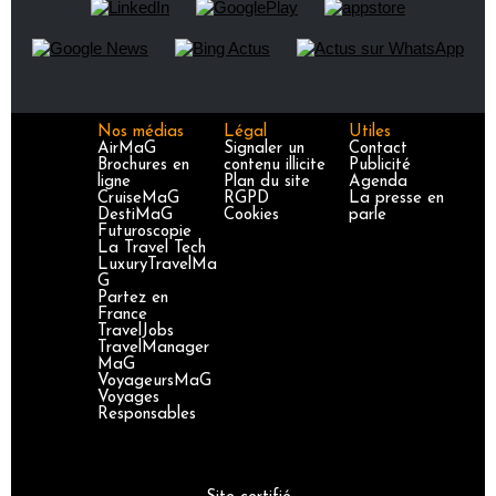
Nos médias
Légal
Utiles
AirMaG
Signaler un
Contact
Brochures en
contenu illicite
Publicité
ligne
Plan du site
Agenda
CruiseMaG
RGPD
La presse en
DestiMaG
Cookies
parle
Futuroscopie
La Travel Tech
LuxuryTravelMa
G
Partez en
France
TravelJobs
TravelManager
MaG
VoyageursMaG
Voyages
Responsables