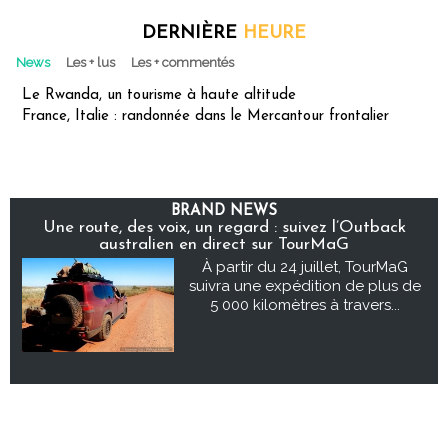
DERNIÈRE
HEURE
News
Les + lus
Les + commentés
Le Rwanda, un tourisme à haute altitude
France, Italie : randonnée dans le Mercantour frontalier
BRAND NEWS
Une route, des voix, un regard : suivez l’Outback
australien en direct sur TourMaG
À partir du 24 juillet, TourMaG
suivra une expédition de plus de
5 000 kilomètres à travers...