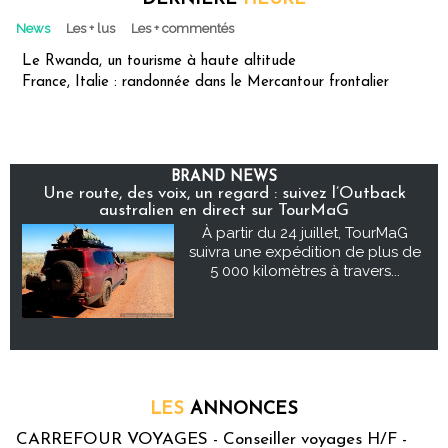
News
Les + lus
Les + commentés
Le Rwanda, un tourisme à haute altitude
France, Italie : randonnée dans le Mercantour frontalier
BRAND NEWS
Une route, des voix, un regard : suivez l’Outback
australien en direct sur TourMaG
À partir du 24 juillet, TourMaG
suivra une expédition de plus de
5 000 kilomètres à travers...
LES
ANNONCES
CARREFOUR VOYAGES - Conseiller voyages H/F -