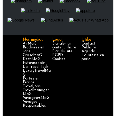
Nos médias
Légal
Utiles
AirMaG
Signaler un
Contact
Brochures en
contenu illicite
Publicité
ligne
Plan du site
Agenda
CruiseMaG
RGPD
La presse en
DestiMaG
Cookies
parle
Futuroscopie
La Travel Tech
LuxuryTravelMa
G
Partez en
France
TravelJobs
TravelManager
MaG
VoyageursMaG
Voyages
Responsables