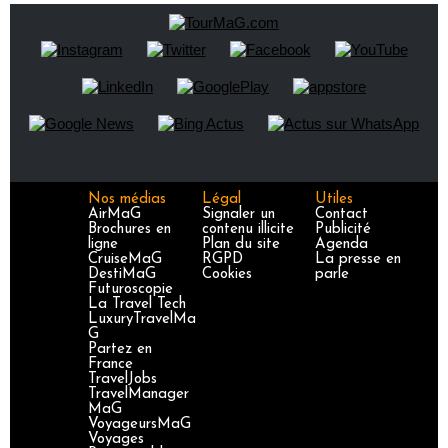
Nos médias
Légal
Utiles
AirMaG
Signaler un
Contact
Brochures en
contenu illicite
Publicité
ligne
Plan du site
Agenda
CruiseMaG
RGPD
La presse en
DestiMaG
Cookies
parle
Futuroscopie
La Travel Tech
LuxuryTravelMa
G
Partez en
France
TravelJobs
TravelManager
MaG
VoyageursMaG
Voyages