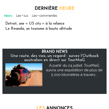
DERNIÈRE
HEURE
News
Les + lus
Les + commentés
Detroit, une « US city » à la relance
Le Rwanda, un tourisme à haute altitude
BRAND NEWS
Une route, des voix, un regard : suivez l’Outback
australien en direct sur TourMaG
À partir du 24 juillet, TourMaG
suivra une expédition de plus de
5 000 kilomètres à travers...
LES
ANNONCES