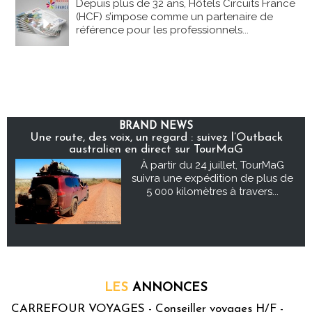
Depuis plus de 32 ans, Hôtels Circuits France
(HCF) s’impose comme un partenaire de
référence pour les professionnels...
BRAND NEWS
Une route, des voix, un regard : suivez l’Outback
australien en direct sur TourMaG
À partir du 24 juillet, TourMaG
suivra une expédition de plus de
5 000 kilomètres à travers...
LES
ANNONCES
CARREFOUR VOYAGES - Conseiller voyages H/F -