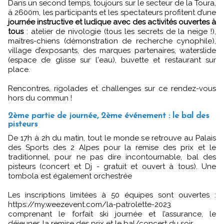
Dans un second temps, toujours sur le secteur de la Toura,
à 2600m, les participants et les spectateurs profitent d’une
journée instructive et ludique avec des activités ouvertes à
tous
: atelier de nivologie (tous les secrets de la neige !),
maîtres-chiens (démonstration de recherche cynophile),
village d’exposants, des marques partenaires, waterslide
(espace de glisse sur l'eau), buvette et restaurant sur
place.
Rencontres, rigolades et challenges sur ce rendez-vous
hors du commun !
2ème partie de journée, 2ème événement : le bal des
pisteurs
De 17h à 2h du matin, tout le monde se retrouve au Palais
des Sports des 2 Alpes pour la remise des prix et le
traditionnel, pour ne pas dire incontournable, bal des
pisteurs (concert et Dj - gratuit et ouvert à tous). Une
tombola est également orchestrée
Les inscriptions limitées à 50 équipes sont ouvertes :
https://my.weezevent.com/la-patrolette-2023
comprenant le forfait ski journée et l’assurance, le
déjeuner, la remise des prix et le bal/concert du soir.