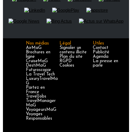
Nos médias
Légal
Utiles
AirMaG
Signaler un
Contact
Brochures en
contenu illicite
Publicité
ligne
Plan du site
Agenda
CruiseMaG
RGPD
La presse en
DestiMaG
Cookies
parle
Futuroscopie
La Travel Tech
LuxuryTravelMa
G
Partez en
France
TravelJobs
TravelManager
MaG
VoyageursMaG
Voyages
Responsables