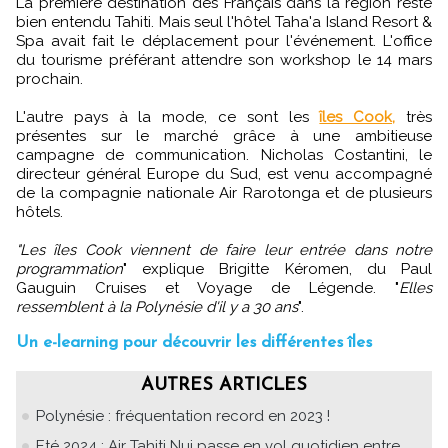
La première destination des Français dans la région reste
bien entendu Tahiti. Mais seul l'hôtel Taha'a Island Resort &
Spa avait fait le déplacement pour l'événement. L'office
du tourisme préférant attendre son workshop le 14 mars
prochain.
L'autre pays à la mode, ce sont les
îles Cook,
très
présentes sur le marché grâce à une ambitieuse
campagne de communication. Nicholas Costantini, le
directeur général Europe du Sud, est venu accompagné
de la compagnie nationale Air Rarotonga et de plusieurs
hôtels.
"Les îles Cook viennent de faire leur entrée dans notre
programmation
" explique Brigitte Kéromen, du Paul
Gauguin Cruises et Voyage de Légende. "
Elles
ressemblent à la Polynésie d'il y a 30 ans
".
Un e-learning pour découvrir les différentes îles
AUTRES ARTICLES
Polynésie : fréquentation record en 2023 !
Eté 2024 : Air Tahiti Nui passe en vol quotidien entre