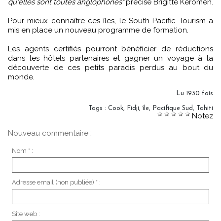
qu'elles sont toutes anglophones"
précise Brigitte Kéromen.
Pour mieux connaître ces îles, le South Pacific Tourism a
mis en place un nouveau programme de formation.
Les agents certifiés pourront bénéficier de réductions
dans les hôtels partenaires et gagner un voyage à la
découverte de ces petits paradis perdus au bout du
monde.
Lu 1930 fois
Tags
:
Cook
,
Fidji
,
île
,
Pacifique Sud
,
Tahiti
Notez
Nouveau commentaire :
Nom * :
Adresse email (non publiée) * :
Site web :