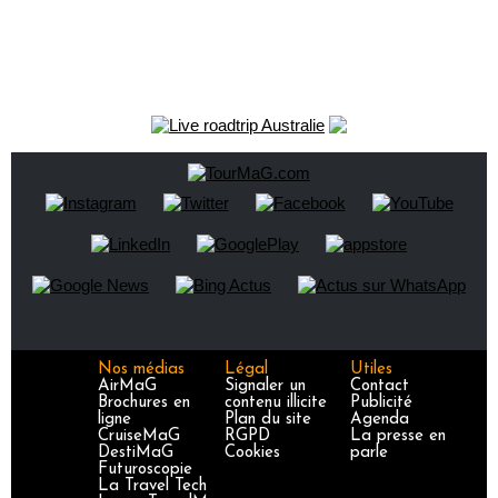
Nos médias
Légal
Utiles
AirMaG
Signaler un
Contact
Brochures en
contenu illicite
Publicité
ligne
Plan du site
Agenda
CruiseMaG
RGPD
La presse en
DestiMaG
Cookies
parle
Futuroscopie
La Travel Tech