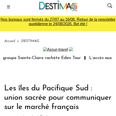
☰
Nos bureaux sont fermés du 27/07 au 16/08. Retour de la newsletter
quotidienne le 24/08/2026. Bel été !
Accueil
>
DESTIMAG
roupe Sainte-Claire rachète Eden Tour
L’accès aux vaca
Les îles du Pacifique Sud :
union sacrée pour communiquer
sur le marché français