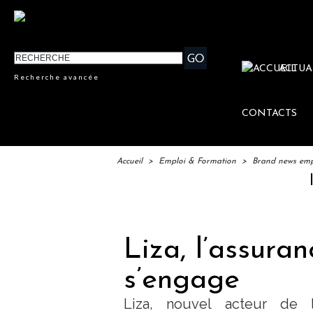
ACTUA
Recherche avancée
CONTACTS
Accueil
>
Emploi & Formation
>
Brand news emp
IFTM : l
Liza, l’assura
s’engage
Liza, nouvel acteur de l