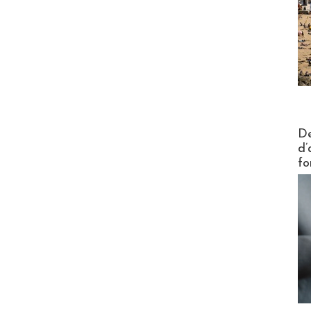
Actus V
De
d’
fo