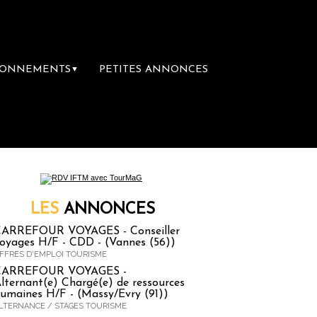
BONNEMENTS
PETITES ANNONCES
▼
re librairie du voyage
Le groupe Sainte-Clai
LES
ANNONCES
ARREFOUR VOYAGES - Conseiller
oyages H/F - CDD - (Vannes (56))
FFRES D'EMPLOI TOURISME
CARREFOUR VOYAGES -
lternant(e) Chargé(e) de ressources
umaines H/F - (Massy/Evry (91))
LTERNANCE / STAGES TOURISME