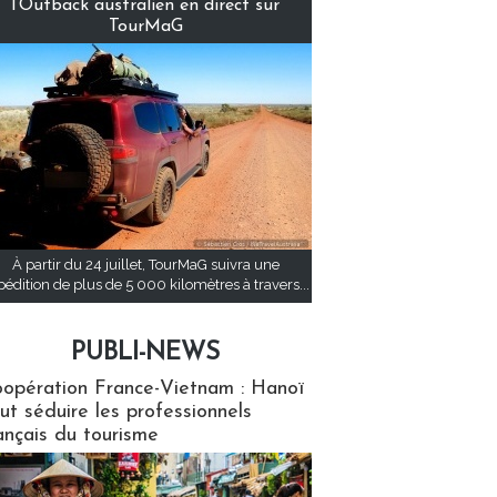
l’Outback australien en direct sur
TourMaG
À partir du 24 juillet, TourMaG suivra une
pédition de plus de 5 000 kilomètres à travers...
PUBLI-NEWS
ews
opération France-Vietnam : Hanoï
ut séduire les professionnels
ançais du tourisme