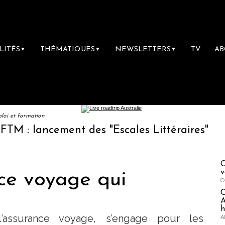
LITÉS
THÉMATIQUES
NEWSLETTERS
TV
A
▼
▼
▼
loi et formation
ancement des "Escales Littéraires", la premiè
C
v
nce voyage qui
O
A
h
’assurance voyage, s’engage pour les
A