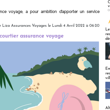
C
v
O
ance voyage, a pour ambition d’apporter un service
 Liza Assurances Voyages le Lundi 4 Avril 2022 à 06:20
Emploi
Le
re
courtier assurance voyage
dé
Em
re
vi
Al