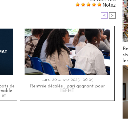
Lu 2025 fois
Notez
<
>
Bo
ré
le
Lundi 20 Janvier 2025 - 06:05
bats de
Rentrée décalée : pari gagnant pour
rnable
l’EFHT
 et