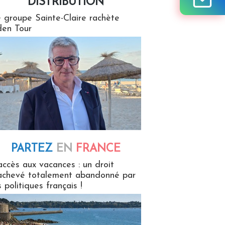
DISTRIBUTION
tion
 groupe Sainte-Claire rachète
en Tour
PARTEZ
EN
FRANCE
 en France
accès aux vacances : un droit
achevé totalement abandonné par
s politiques français !