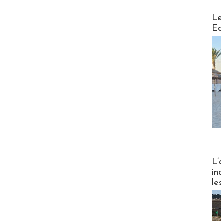
Distribu
Le
Ed
Partez
L’
in
le