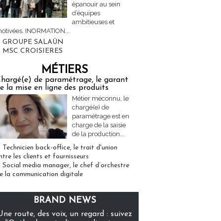
épanouir au sein
d’équipes
ambitieuses et
otivées. INORMATION...
GROUPE SALAÜN
MSC CROISIERES
MÉTIERS
hargé(e) de paramétrage, le garant
e la mise en ligne des produits
Métier méconnu, le
chargé(e) de
paramétrage est en
charge de la saisie
de la production...
Technicien back-office, le trait d'union
ntre les clients et fournisseurs
Social media manager, le chef d’orchestre
e la communication digitale
BRAND NEWS
Une route, des voix, un regard : suivez