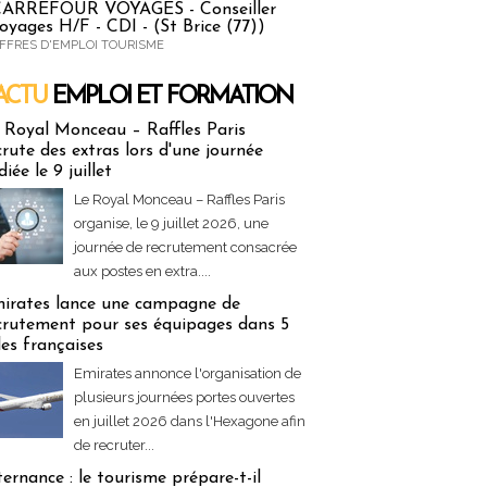
ARREFOUR VOYAGES - Conseiller
oyages H/F - CDI - (St Brice (77))
FFRES D'EMPLOI TOURISME
ACTU
EMPLOI ET FORMATION
 & Formation
 Royal Monceau – Raffles Paris
crute des extras lors d'une journée
diée le 9 juillet
Le Royal Monceau – Raffles Paris
organise, le 9 juillet 2026, une
journée de recrutement consacrée
aux postes en extra....
irates lance une campagne de
crutement pour ses équipages dans 5
lles françaises
Emirates annonce l'organisation de
plusieurs journées portes ouvertes
en juillet 2026 dans l'Hexagone afin
de recruter...
ternance : le tourisme prépare-t-il