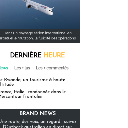
Dans un paysage aérien international en
rpétuelle mutation, la fluidité des opérations...
DERNIÈRE
HEURE
News
Les + lus
Les + commentés
e Rwanda, un tourisme à haute
ltitude
rance, Italie : randonnée dans le
ercantour frontalier
BRAND NEWS
Une route, des voix, un regard : suivez
l’Outback australien en direct sur