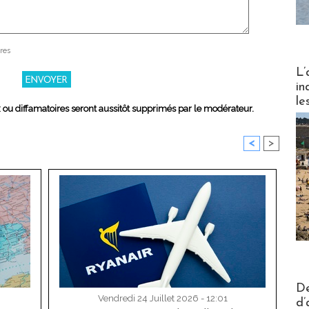
res
Partez
L’
in
le
x ou diffamatoires seront aussitôt supprimés par le modérateur.
<
>
Actus V
De
Vendredi 24 Juillet 2026 - 12:01
d’