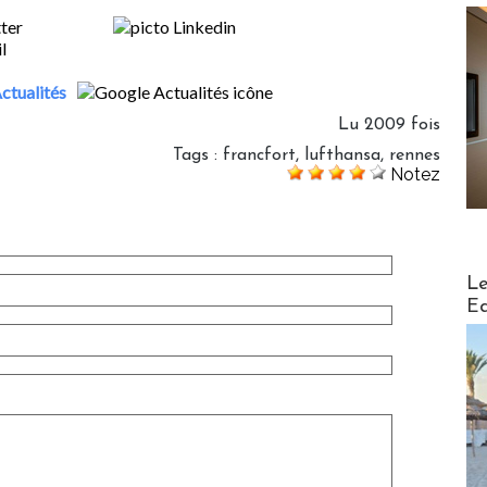
ctualités
Lu 2009 fois
Tags
:
francfort
,
lufthansa
,
rennes
Notez
Distribu
Le
Ed