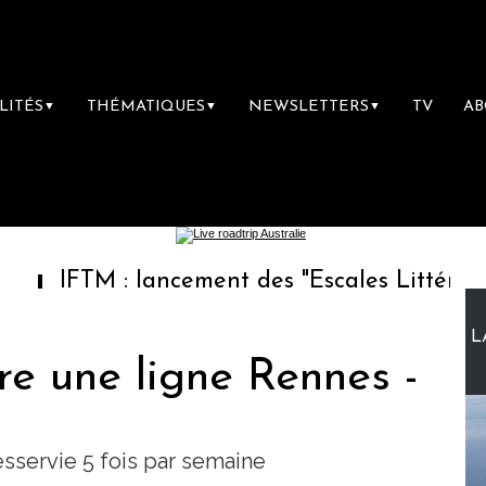
LITÉS
THÉMATIQUES
NEWSLETTERS
TV
A
▼
▼
▼
M : lancement des "Escales Littéraires", la p
L
e une ligne Rennes -
esservie 5 fois par semaine