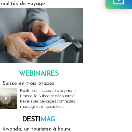
rmalités de voyage
WEBINAIRES
res
 Suisse en trois étapes
Facilement accessible depuis la
France, la Suisse se découvre à
travers ses paysages contrastés,
montagnes imposantes,...
DESTI
MAG
MAG
 Rwanda, un tourisme à haute