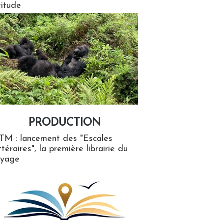
titude
PRODUCTION
ion
TM : lancement des "Escales
ttéraires", la première librairie du
oyage