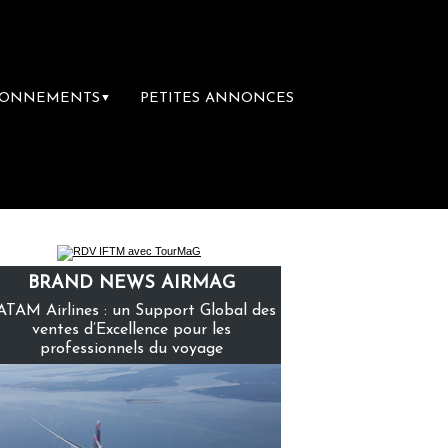
BONNEMENTS
PETITES ANNONCES
▼
remière librairie du voyage
Le groupe Sain
BRAND NEWS AIRMAG
ATAM Airlines : un Support Global des
ventes d’Excellence pour les
professionnels du voyage