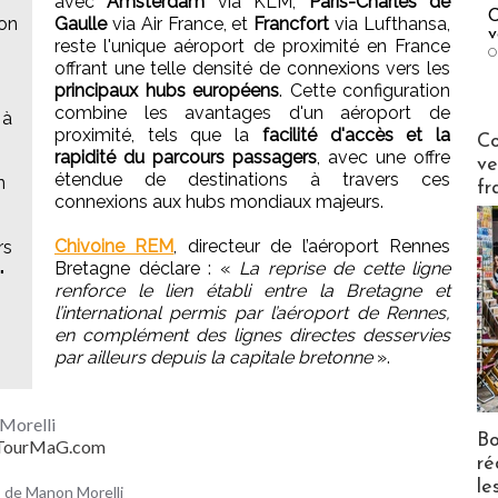
avec
Amsterdam
via KLM,
Paris-Charles de
C
ion
Gaulle
via Air France, et
Francfort
via Lufthansa,
v
reste l'unique aéroport de proximité en France
O
offrant une telle densité de connexions vers les
principaux hubs européens
. Cette configuration
combine les avantages d'un aéroport de
 à
proximité, tels que la
facilité d'accès et la
Publi-n
Co
rapidité du parcours passagers
, avec une offre
ve
étendue de destinations à travers ces
n
fr
connexions aux hubs mondiaux majeurs.
Chivoine REM
, directeur de l’aéroport Rennes
rs
Bretagne déclare : «
La reprise de cette ligne
"
renforce le lien établi entre la Bretagne et
l’international permis par l’aéroport de Rennes,
en complément des lignes directes desservies
par ailleurs depuis la capitale bretonne
».
Morelli
Bo
- TourMaG.com
ré
le
es de Manon Morelli