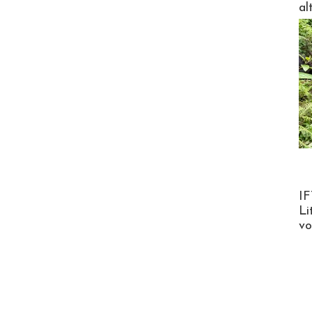
al
Product
IF
Li
v