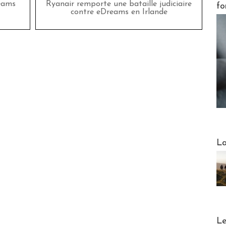
eams
Ryanair remporte une bataille judiciaire
fo
contre eDreams en Irlande
Webinai
La
DESTI
Le