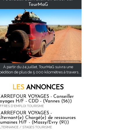
TourMaG
À partir du 24 juillet, TourMaG suivra une
pédition de plus de 5 000 kilomètres à travers...
LES
ANNONCES
ARREFOUR VOYAGES - Conseiller
oyages H/F - CDD - (Vannes (56))
FFRES D'EMPLOI TOURISME
CARREFOUR VOYAGES -
lternant(e) Chargé(e) de ressources
umaines H/F - (Massy/Evry (91))
LTERNANCE / STAGES TOURISME