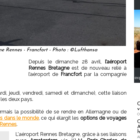
ne Rennes - Francfort - Photo : ©Lufthansa
Depuis le dimanche 28 avril,
l’aéroport
Rennes Bretagne
est de nouveau relié à
l’aéroport de
Francfort
par la compagnie
ex
di, jeudi, vendredi, samedi et dimanche), cette liaison
 les deux pays.
C
v
mais la possibilité de se rendre en Allemagne ou de
O
ns dans le monde
, ce qui élargit les
options de voyages
Rennes
.
A
h
L'aéroport Rennes Bretagne, grâce à ses liaisons
A