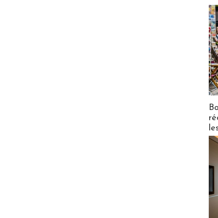
Bo
ré
le