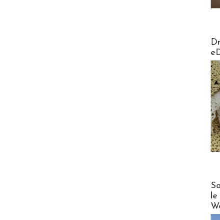
AirMa
Dr
e
Cruise
Sa
le
Wo