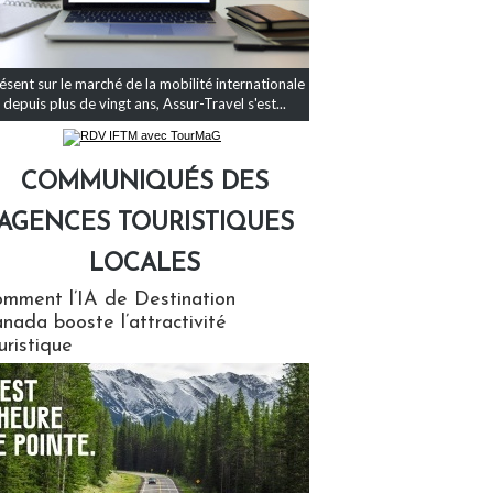
ésent sur le marché de la mobilité internationale
depuis plus de vingt ans, Assur-Travel s'est...
COMMUNIQUÉS DES
AGENCES TOURISTIQUES
LOCALES
qués des agences touristiques locales
mment l’IA de Destination
nada booste l’attractivité
uristique