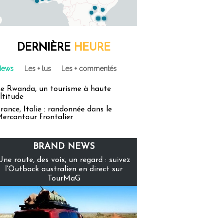
DERNIÈRE
HEURE
News
Les + lus
Les + commentés
e Rwanda, un tourisme à haute
ltitude
rance, Italie : randonnée dans le
ercantour frontalier
BRAND NEWS
Une route, des voix, un regard : suivez
l’Outback australien en direct sur
TourMaG