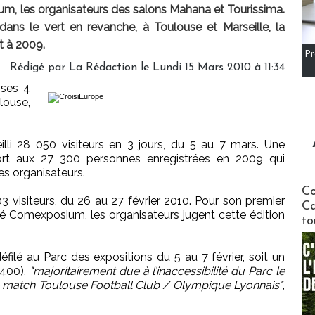
um, les organisateurs des salons Mahana et Tourissima.
 dans le vert en revanche, à Toulouse et Marseille, la
t à 2009.
Pr
Rédigé par La Rédaction le Lundi 15 Mars 2010 à 11:34
 ses 4
ouse,
li 28 050 visiteurs en 3 jours, du 5 au 7 mars. Une
ort aux 27 300 personnes enregistrées en 2009 qui
 les organisateurs.
Communi
Co
03 visiteurs, du 26 au 27 février 2010. Pour son premier
Ca
té Comexposium, les organisateurs jugent cette édition
to
ilé au Parc des expositions du 5 au 7 février, soit un
.400),
"majoritairement due à l’inaccessibilité du Parc le
 match Toulouse Football Club / Olympique Lyonnais"
,