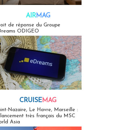
AIR
MAG
G
oit de réponse du Groupe
Dreams ODIGEO
CRUISE
MAG
MaG
int-Nazaire, Le Havre, Marseille :
 lancement très français du MSC
rld Asia