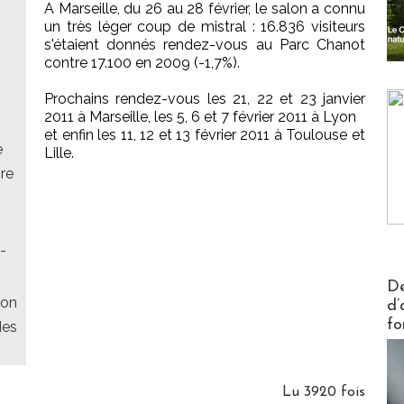
A Marseille, du 26 au 28 février, le salon a connu
un très léger coup de mistral : 16.836 visiteurs
s'étaient donnés rendez-vous au Parc Chanot
contre 17.100 en 2009 (-1,7%).
Prochains rendez-vous les 21, 22 et 23 janvier
2011 à Marseille, les 5, 6 et 7 février 2011 à Lyon
et enfin les 11, 12 et 13 février 2011 à Toulouse et
e
Lille.
bre
-
Actus V
De
ion
d’
fo
des
Lu 3920 fois