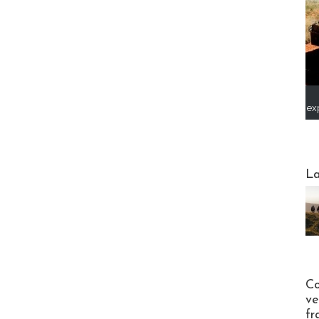
ex
Webinai
La
Publi-n
Co
ve
fr