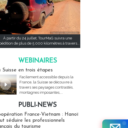
À partir du 24 juillet, TourMaG suivra une
pédition de plus de 5 000 kilomètres à travers...
WEBINAIRES
res
 Suisse en trois étapes
Facilement accessible depuis la
France, la Suisse se découvre à
travers ses paysages contrastés,
montagnes imposantes,...
PUBLI-NEWS
ews
opération France-Vietnam : Hanoï
ut séduire les professionnels
ançais du tourisme