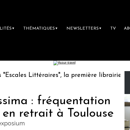
LITÉS
THÉMATIQUES
NEWSLETTERS
TV
A
▼
▼
▼
cales Littéraires", la première librairie du 
sima : fréquentation
 en retrait à Toulouse
mexposium