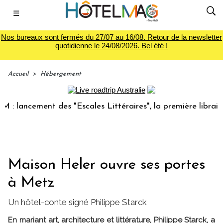
☰
Nos bureaux sont fermés du 27/07 au 16/08. Retour de la newsletter
quotidienne le 24/08/2026. Bel été !
Accueil
>
Hébergement
ancement des "Escales Littéraires", la première librairie du
Maison Heler ouvre ses portes
à Metz
Un hôtel-conte signé Philippe Starck
En mariant art, architecture et littérature, Philippe Starck, a