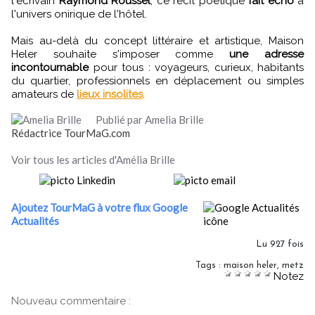
l'écrivain
Raymond Roussel
, ce récit poétique
fait écho
à
l'univers onirique de l'hôtel.
Mais au-delà du concept littéraire et artistique, Maison
Heler souhaite s'imposer comme
une adresse
incontournable
pour tous : voyageurs, curieux, habitants
du quartier, professionnels en déplacement ou simples
amateurs de
lieux insolites
.
Publié par Amelia Brille
Rédactrice TourMaG.com
Voir tous les articles d'Amélia Brille
Ajoutez TourMaG à votre flux Google
Actualités
Lu 927 fois
Tags
:
maison heler
,
metz
Notez
Nouveau commentaire :