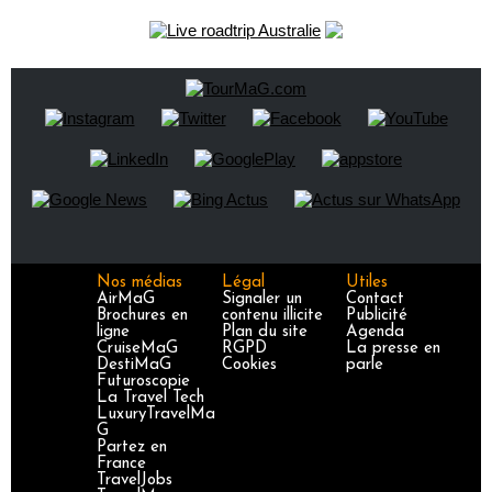
Nos médias
Légal
Utiles
AirMaG
Signaler un
Contact
Brochures en
contenu illicite
Publicité
ligne
Plan du site
Agenda
CruiseMaG
RGPD
La presse en
DestiMaG
Cookies
parle
Futuroscopie
La Travel Tech
LuxuryTravelMa
G
Partez en
France
TravelJobs