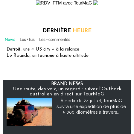
DERNIÈRE
HEURE
News
Les + lus
Les + commentés
Detroit, une « US city » à la relance
Le Rwanda, un tourisme à haute altitude
BRAND NEWS
Une route, des voix, un regard : suivez l’Outback
australien en direct sur TourMaG
À partir du 24 juillet, TourMaG
suivra une expédition de plus de
5 000 kilomètres à travers...