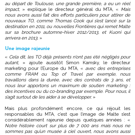
au départ de Toulouse, une grande première, a eu un réel
impact,
» explique le directeur général du MTA, «
Mais
nous avons aussi fait des efforts particuliers pour attirer de
nouveaux TO, comme Thomas Cook qui s’est lancé sur la
destination en 2011, ou nouvelles Frontières qui remet Malte
sur sa brochure automne-hiver 2012/2013, et Kuoni qui
arrivera en 2013.
»
Une image rajeunie
«
Cela dit, les TO déjà présents n’ont pas été négligés pour
autant,
» ajoute aussitôt Simon Kamsky, le directeur
marketing pour l’Europe du MTA, «
avec des entreprises
comme FRAM ou Top of Travel par exemple, nous
travaillons dans la durée, avec des contrats de 3 ans, et
nous leur apportons un maximum de soutien marketing :
des incentives ou du co-branding par exemple. Pour nous, il
s’agit surtout de les aider à se développer.
»
Mais plus profondément encore, ce qui réjouit les
responsables du MTA, c’est que l’image de Malte s’est
considérablement rajeunie depuis quelques années : «
Notre histoire court sur plus de 7 000 ans mais nous ne
sommes pas qu’un musée à ciel ouvert, nous avons aussi