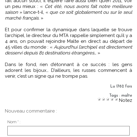
fait aucun souci, il espère faire aussi bien qu’en 2011, voir
un peu mieux : «
Cet été, nous avons fait notre meilleure
saison
» lance-t-il, «
que ce soit globalement ou sur le seul
marché français.
»
Et pour confirmer la dynamique dans laquelle se trouve
l’archipel, le directeur du MTA rappelle simplement qu’il y a
4 ans, on pouvait rejoindre Malte en direct au départ de
45 villes du monde : «
Aujourd’hui l’archipel est directement
desservi depuis 81 destinations étrangères…
»
Dans le fond, rien d’étonnant à ce succès : les gens
adorent les bijoux… D’ailleurs, les russes commencent à
venir, c’est un signe qui ne trompe pas.
Lu 1762 fois
Tags
:
malte
Notez
Nouveau commentaire :
Nom * :