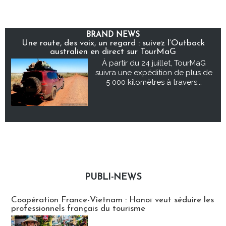
BRAND NEWS
Une route, des voix, un regard : suivez l’Outback
australien en direct sur TourMaG
À partir du 24 juillet, TourMaG
suivra une expédition de plus de
5 000 kilomètres à travers...
PUBLI-NEWS
Publi-news
Coopération France-Vietnam : Hanoï veut séduire les
professionnels français du tourisme