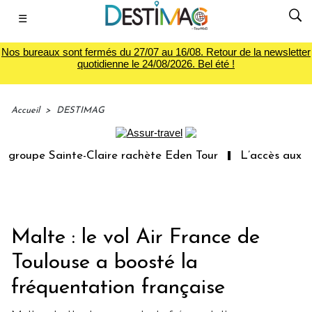
☰
Nos bureaux sont fermés du 27/07 au 16/08. Retour de la newsletter
quotidienne le 24/08/2026. Bel été !
Accueil
>
DESTIMAG
roupe Sainte-Claire rachète Eden Tour
L’accès aux vaca
Malte : le vol Air France de
Toulouse a boosté la
fréquentation française