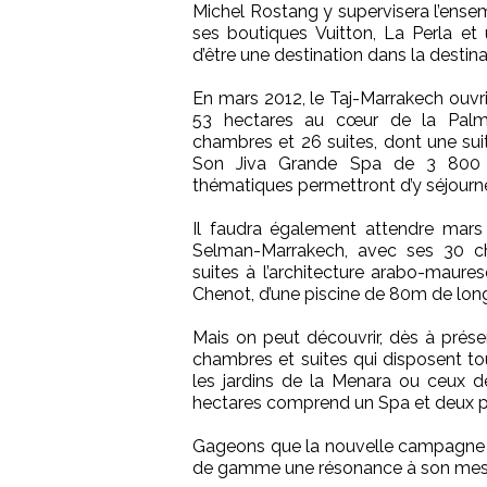
Michel Rostang y supervisera l’ensem
ses boutiques Vuitton, La Perla et u
d’être une destination dans la destina
En mars 2012, le Taj-Marrakech ouvrir
53 hectares au cœur de la Palme
chambres et 26 suites, dont une sui
Son Jiva Grande Spa de 3 800 
thématiques permettront d’y séjour
Il faudra également attendre mars 
Selman-Marrakech, avec ses 30 c
suites à l’architecture arabo-maures
Chenot, d’une piscine de 80m de lon
Mais on peut découvrir, dès à prés
chambres et suites qui disposent tou
les jardins de la Menara ou ceux de
hectares comprend un Spa et deux pis
Gageons que la nouvelle campagne 
de gamme une résonance à son me