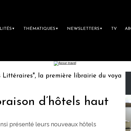
LITÉS
THÉMATIQUES
NEWSLETTERS
TV
A
▼
▼
▼
éraires", la première librairie du voyage
oraison d’hôtels haut
insi présenté leurs nouveaux hôtels