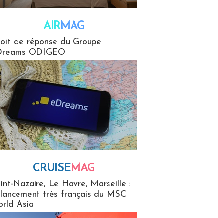
AIR
MAG
G
oit de réponse du Groupe
Dreams ODIGEO
CRUISE
MAG
MaG
int-Nazaire, Le Havre, Marseille :
 lancement très français du MSC
rld Asia