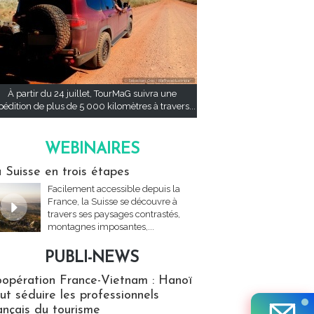
À partir du 24 juillet, TourMaG suivra une
pédition de plus de 5 000 kilomètres à travers...
WEBINAIRES
res
 Suisse en trois étapes
Facilement accessible depuis la
France, la Suisse se découvre à
travers ses paysages contrastés,
montagnes imposantes,...
PUBLI-NEWS
ews
opération France-Vietnam : Hanoï
ut séduire les professionnels
ançais du tourisme