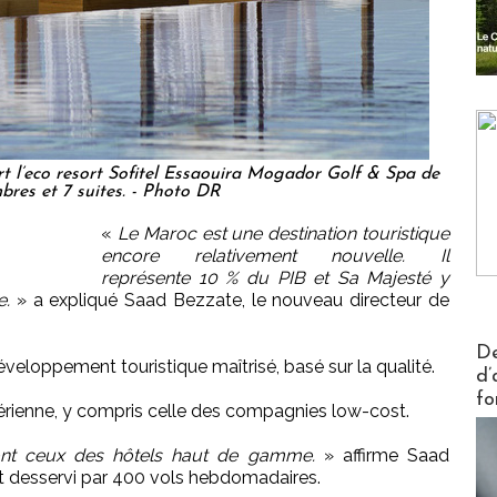
ert l’eco resort Sofitel Essaouira Mogador Golf & Spa de
bres et 7 suites. - Photo DR
«
Le Maroc est une destination touristique
encore relativement nouvelle. Il
représente 10 % du PIB et Sa Majesté y
e.
» a expliqué Saad Bezzate, le nouveau directeur de
Actus V
De
éveloppement touristique maîtrisé, basé sur la qualité.
d’
fo
 aérienne, y compris celle des compagnies low-cost.
sont ceux des hôtels haut de gamme.
» affirme Saad
st desservi par 400 vols hebdomadaires.