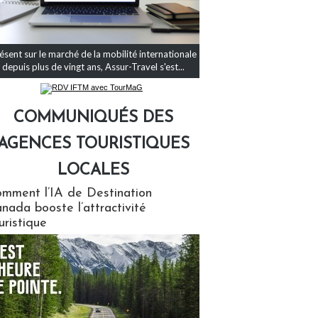
ésent sur le marché de la mobilité internationale
depuis plus de vingt ans, Assur-Travel s'est...
COMMUNIQUÉS DES
AGENCES TOURISTIQUES
LOCALES
qués des agences touristiques locales
mment l’IA de Destination
nada booste l’attractivité
uristique