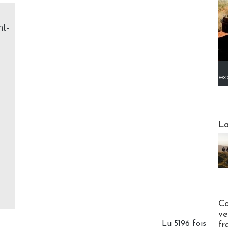
nt-
ex
Webinai
La
Publi-n
Co
ve
Lu 5196 fois
fr