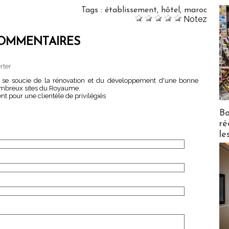
Tags
:
établissement
,
hôtel
,
maroc
Notez
OMMENTAIRES
rter
 se soucie de la rénovation et du développement d'une bonne
 nombreux sites du Royaume.
t pour une clientèle de privilégiés
Bo
ré
le