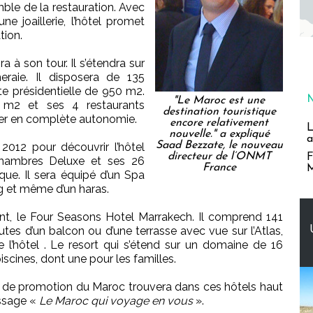
ble de la restauration. Avec
ne joaillerie, l’hôtel promet
tion.
a à son tour. Il s’étendra sur
raie. Il disposera de 135
te présidentielle de 950 m2.
"Le Maroc est une
m2 et ses 4 restaurants
destination touristique
ner en complète autonomie.
encore relativement
L
nouvelle." a expliqué
a
Saad Bezzate, le nouveau
2012 pour découvrir l’hôtel
directeur de l’ONMT
F
hambres Deluxe et ses 26
France
M
que. Il sera équipé d’un Spa
g et même d’un haras.
ent, le Four Seasons Hotel Marrakech. Il comprend 141
tes d’un balcon ou d’une terrasse avec vue sur l’Atlas,
 l’hôtel . Le resort qui s’étend sur un domaine de 16
cines, dont une pour les familles.
de promotion du Maroc trouvera dans ces hôtels haut
ssage «
Le Maroc qui voyage en vous
».