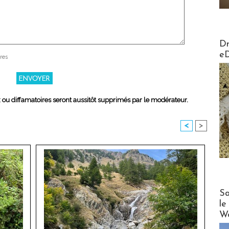
AirMa
Dr
e
res
x ou diffamatoires seront aussitôt supprimés par le modérateur.
<
>
Cruise
Sa
le
Wo