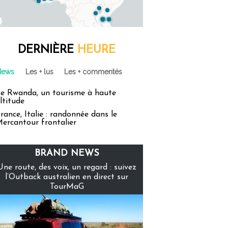
DERNIÈRE
HEURE
News
Les + lus
Les + commentés
e Rwanda, un tourisme à haute
ltitude
rance, Italie : randonnée dans le
ercantour frontalier
BRAND NEWS
Une route, des voix, un regard : suivez
l’Outback australien en direct sur
TourMaG