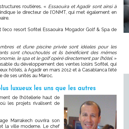
astructures routières. «
Essaouira et Agadir sont ainsi à
indique le directeur de l’ONMT, qui met également en
aire.
ert l’eco resort Sofitel Essaouira Mogador Golf & Spa de
mbres et d’une piscine privée sont idéales pour les
enfants sont chouchoutés et ils bénéficient des mêmes
onomie, le spa et le golf opéré directement par l’hôtel.
»
sable du développement des ventes loisirs Sofitel, qui
ux hôtels, à Agadir en mars 2012 et à Casablanca l’été
re de ses unités au Maroc.
plus luxueux les uns que les autres
nt de l’hôtellerie haut de
 les projets rivalisent de
nage Marrakech ouvrira son
 et la ville moderne. Le chef