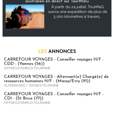
australien en direct sur TourMaG
À partir du 24 juillet, TourMaG
suivra une expédition de plus de
5 000 kilomètres à travers...
LES
ANNONCES
CARREFOUR VOYAGES - Conseiller voyages H/F -
CDD - (Vannes (56))
OFFRES D'EMPLOI TOURISME
CARREFOUR VOYAGES - Alternant(e) Chargé(e) de
ressources humaines H/F - (Massy/Evry (91))
ALTERNANCE / STAGES TOURISME
CARREFOUR VOYAGES - Conseiller voyages H/F -
CDI - (St Brice (77))
OFFRES D'EMPLOI TOURISME