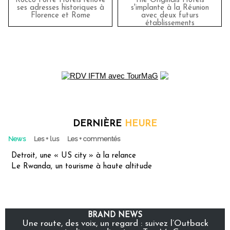
Rocco Forte Hotels rénove
The Originals Hotels
ses adresses historiques à
s'implante à la Réunion
Florence et Rome
avec deux futurs
établissements
DERNIÈRE
HEURE
News
Les + lus
Les + commentés
Detroit, une « US city » à la relance
Le Rwanda, un tourisme à haute altitude
BRAND NEWS
Une route, des voix, un regard : suivez l’Outback