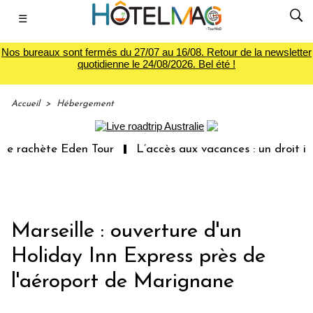
☰
Nos bureaux sont fermés du 27/07 au 16/08. Retour de la newsletter
quotidienne le 24/08/2026. Bel été !
Accueil
>
Hébergement
achète Eden Tour
L’accès aux vacances : un droit inache
Marseille : ouverture d'un
Holiday Inn Express près de
l'aéroport de Marignane