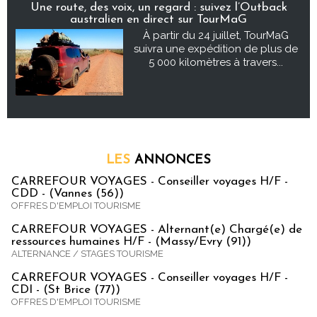
Une route, des voix, un regard : suivez l’Outback
australien en direct sur TourMaG
À partir du 24 juillet, TourMaG
suivra une expédition de plus de
5 000 kilomètres à travers...
LES
ANNONCES
CARREFOUR VOYAGES - Conseiller voyages H/F -
CDD - (Vannes (56))
OFFRES D'EMPLOI TOURISME
CARREFOUR VOYAGES - Alternant(e) Chargé(e) de
ressources humaines H/F - (Massy/Evry (91))
ALTERNANCE / STAGES TOURISME
CARREFOUR VOYAGES - Conseiller voyages H/F -
CDI - (St Brice (77))
OFFRES D'EMPLOI TOURISME