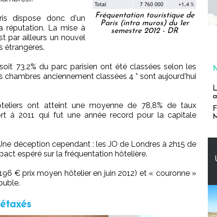
Fréquentation touristique de
ris dispose donc d'un
Paris (intra muros) du 1er
sa réputation. La mise à
semestre 2012 - DR
t par ailleurs un nouvel
s étrangères.
oit 73,2% du parc parisien ont été classées selon les
s chambres anciennement classées 4 * sont aujourd'hui
L
a
ôteliers ont atteint une moyenne de 78,8% de taux
F
rt à 2011 qui fut une année record pour la capitale
M
%. Une déception cependant : les JO de Londres à 2h15 de
mpact espéré sur la fréquentation hôtelière.
 (196 € prix moyen hôtelier en juin 2012) et « couronne »
ouble.
détaxés