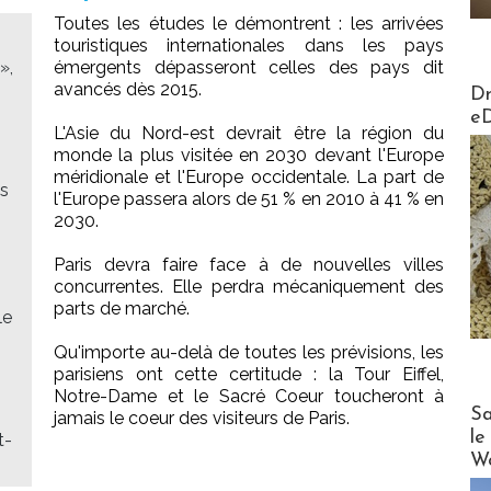
Toutes les études le démontrent : les arrivées
touristiques internationales dans les pays
»,
émergents dépasseront celles des pays dit
AirMa
avancés dès 2015.
Dr
e
L'Asie du Nord-est devrait être la région du
monde la plus visitée en 2030 devant l'Europe
méridionale et l'Europe occidentale. La part de
ns
l'Europe passera alors de 51 % en 2010 à 41 % en
2030.
Paris devra faire face à de nouvelles villes
concurrentes. Elle perdra mécaniquement des
parts de marché.
le
Qu'importe au-delà de toutes les prévisions, les
parisiens ont cette certitude : la Tour Eiffel,
Notre-Dame et le Sacré Coeur toucheront à
Cruise
Sa
jamais le coeur des visiteurs de Paris.
le
t-
Wo