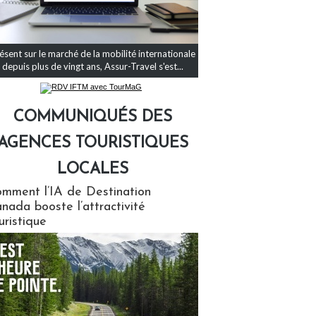
ésent sur le marché de la mobilité internationale
depuis plus de vingt ans, Assur-Travel s'est...
COMMUNIQUÉS DES
AGENCES TOURISTIQUES
LOCALES
qués des agences touristiques locales
mment l’IA de Destination
nada booste l’attractivité
uristique