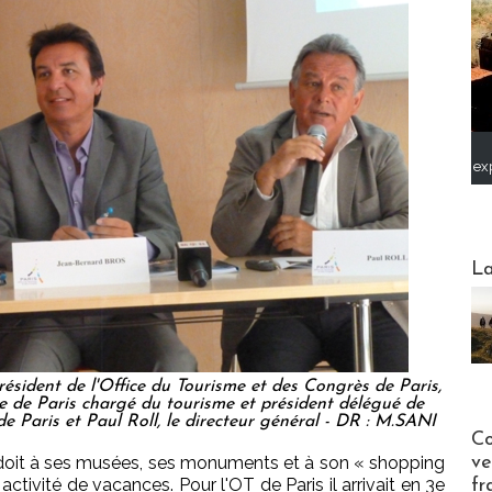
ex
Webinai
La
ésident de l'Office du Tourisme et des Congrès de Paris,
e de Paris chargé du tourisme et président délégué de
e Paris et Paul Roll, le directeur général - DR : M.SANI
Publi-n
Co
ve
 la doit à ses musées, ses monuments et à son « shopping
tivité de vacances. Pour l'OT de Paris il arrivait en 3e
fr