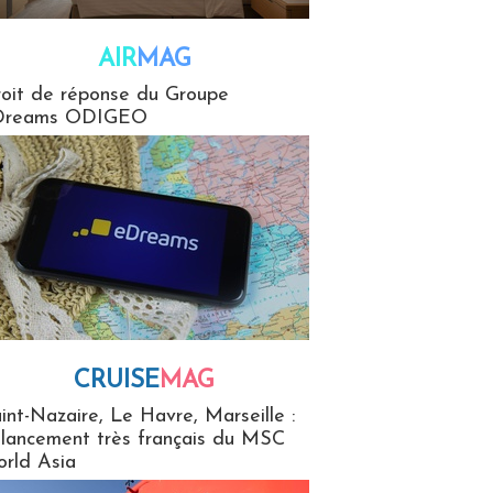
AIR
MAG
G
oit de réponse du Groupe
Dreams ODIGEO
CRUISE
MAG
MaG
int-Nazaire, Le Havre, Marseille :
 lancement très français du MSC
rld Asia