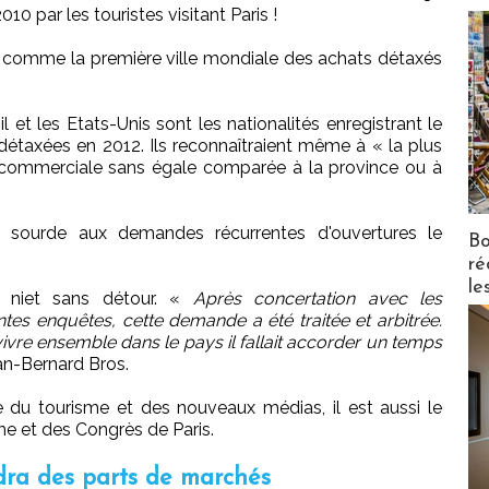
10 par les touristes visitant Paris !
e comme la première ville mondiale des achats détaxés
il et les Etats-Unis sont les nationalités enregistrant le
étaxées en 2012. Ils reconnaîtraient même à « la plus
 commerciale sans égale comparée à la province ou à
t sourde aux demandes récurrentes d'ouvertures le
Bo
ré
le
un niet sans détour. «
Après concertation avec les
entes enquêtes, cette demande a été traitée et arbitrée.
re ensemble dans le pays il fallait accorder un temps
an-Bernard Bros.
e du tourisme et des nouveaux médias, il est aussi le
me et des Congrès de Paris.
rdra des parts de marchés