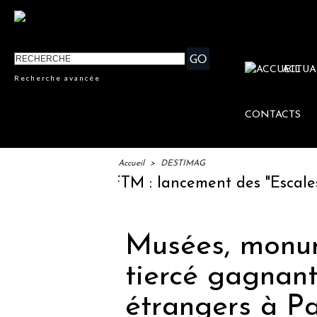
ACTUA
Recherche avancée
CONTACTS
Accueil
>
DESTIMAG
IFTM : lancement des "Escales Litt
Musées, monum
tiercé gagnant
étrangers à Pa