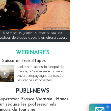
À partir du 24 juillet, TourMaG suivra une
pédition de plus de 5 000 kilomètres à travers...
WEBINAIRES
res
 Suisse en trois étapes
Facilement accessible depuis la
France, la Suisse se découvre à
travers ses paysages contrastés,
montagnes imposantes,...
PUBLI-NEWS
ews
opération France-Vietnam : Hanoï
ut séduire les professionnels
ançais du tourisme