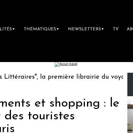
LITÉS
THÉMATIQUES
NEWSLETTERS
TV
A
▼
▼
▼
éraires", la première librairie du voyage
ents et shopping : le
 des touristes
ris