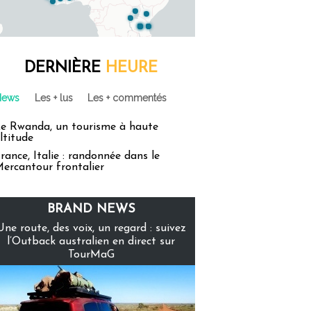
DERNIÈRE
HEURE
News
Les + lus
Les + commentés
e Rwanda, un tourisme à haute
ltitude
rance, Italie : randonnée dans le
ercantour frontalier
BRAND NEWS
Une route, des voix, un regard : suivez
l’Outback australien en direct sur
TourMaG