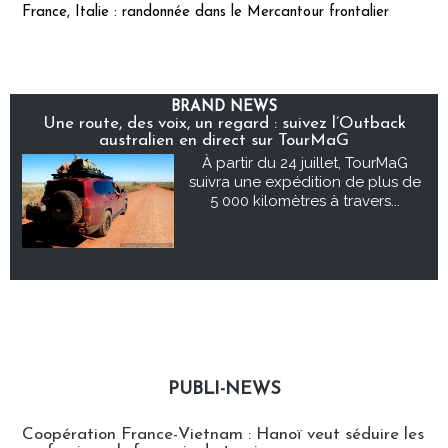
France, Italie : randonnée dans le Mercantour frontalier
BRAND NEWS
Une route, des voix, un regard : suivez l’Outback
australien en direct sur TourMaG
À partir du 24 juillet, TourMaG
suivra une expédition de plus de
5 000 kilomètres à travers...
PUBLI-NEWS
Publi-news
Coopération France-Vietnam : Hanoï veut séduire les