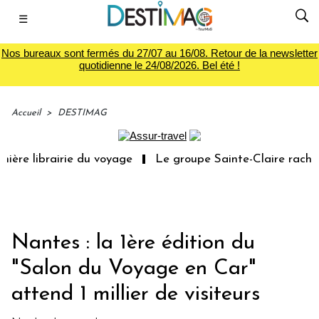
☰
Nos bureaux sont fermés du 27/07 au 16/08. Retour de la newsletter
quotidienne le 24/08/2026. Bel été !
Accueil
>
DESTIMAG
ère librairie du voyage
Le groupe Sainte-Claire rachète
Nantes : la 1ère édition du
"Salon du Voyage en Car"
attend 1 millier de visiteurs