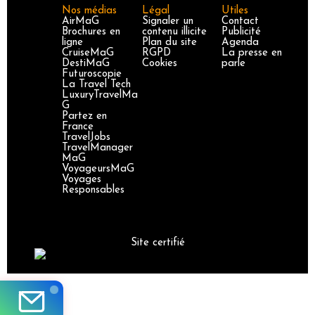
Nos médias
Légal
Utiles
AirMaG
Signaler un
Contact
Brochures en
contenu illicite
Publicité
ligne
Plan du site
Agenda
CruiseMaG
RGPD
La presse en
DestiMaG
Cookies
parle
Futuroscopie
La Travel Tech
LuxuryTravelMa
G
Partez en
France
TravelJobs
TravelManager
MaG
VoyageursMaG
Voyages
Responsables
Site certifié