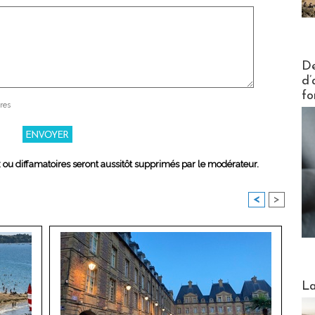
Actus V
De
d’
fo
res
x ou diffamatoires seront aussitôt supprimés par le modérateur.
<
>
Webinai
La