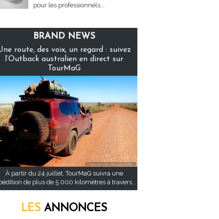
pour les professionnels...
BRAND NEWS
Une route, des voix, un regard : suivez
l’Outback australien en direct sur
TourMaG
À partir du 24 juillet, TourMaG suivra une
pédition de plus de 5 000 kilomètres à travers...
LES
ANNONCES