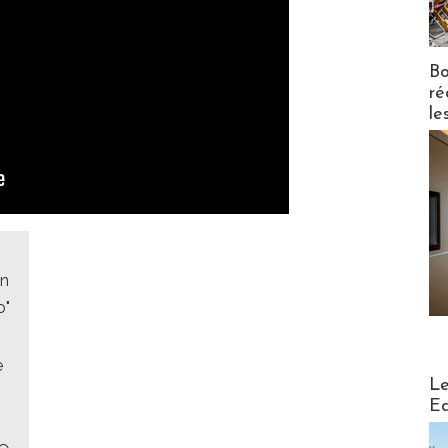
Bo
ré
le
on
o"
e
Distribu
Le
Ed