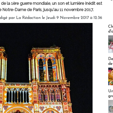
 la 1ère guerre mondiale, un son et lumière inédit est
de Notre-Dame de Paris, jusqu'au 11 novembre 2017.
digé par
La Rédaction
le Jeudi 9 Novembre 2017 à 12:36
Les off
Ch
d'
De
de
Un
gr