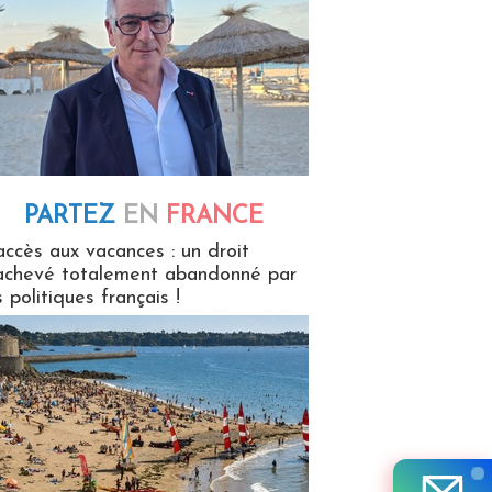
PARTEZ
EN
FRANCE
 en France
accès aux vacances : un droit
achevé totalement abandonné par
s politiques français !