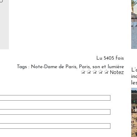
JO
Lu 5405 fois
Tags
:
Note-Dame de Paris
,
Paris
,
son et lumière
Partez
L’
Notez
in
le