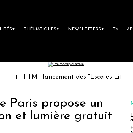
LITÉS
THÉMATIQUES
NEWSLETTERS
TV
A
▼
▼
▼
FTM : lancement des "Escales Littéraires", la
 Paris propose un
on et lumière gratuit
L
a
F
M