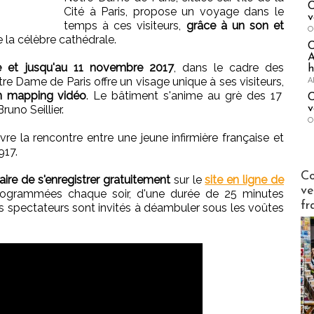
C
Cité à Paris, propose un voyage dans le
v
temps à ces visiteurs,
grâce à un son et
O
 la célèbre cathédrale.
A
e et jusqu'au 11 novembre 2017
, dans le cadre des
h
re Dame de Paris offre un visage unique à ses visiteurs,
A
un mapping vidéo
. Le bâtiment s'anime au grè des 17
C
v
uno Seillier.
O
re la rencontre entre une jeune infirmière française et
917.
Publi-n
Co
saire de s'enregistrer gratuitement
sur le
site en ligne de
ve
rogrammées chaque soir, d'une durée de 25 minutes
fr
les spectateurs sont invités à déambuler sous les voûtes