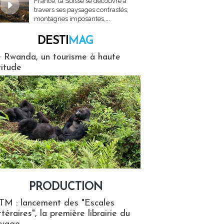
France, la Suisse se découvre à
travers ses paysages contrastés,
montagnes imposantes,...
DESTI
MAG
MAG
 Rwanda, un tourisme à haute
titude
PRODUCTION
ion
TM : lancement des "Escales
ttéraires", la première librairie du