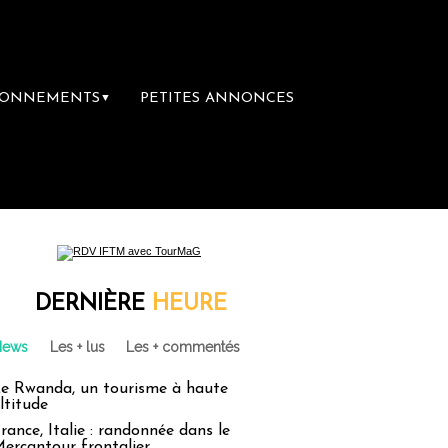
BONNEMENTS
PETITES ANNONCES
▼
 première librairie du voyage
Le groupe Sa
DERNIÈRE
HEURE
News
Les + lus
Les + commentés
e Rwanda, un tourisme à haute
ltitude
rance, Italie : randonnée dans le
ercantour frontalier