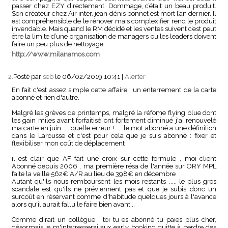
passer chez EZY directement. Dommage, c’était un beau produit.
Son créateur chez Air inter, jean dénis bonnet est mort l’an dernier. Il
est compréhensible de le rénover mais complexifier rend le produit
invendable. Mais quand le RM décidé et les ventes suivent c’est peut
être la limite d’une organisation de managers ou les leaders doivent
faire un peu plus de nettoyage.
http://www.milanamos.com
2.
Posté par
seb
le 06/02/2019 10:41
|
Alerter
En fait c'est assez simple cette affaire ; un enterrement de la carte
abonné et rien d'autre.
Malgré les grèves de printemps, malgré la réfome flying blue dont
les gain miles avant forfaitisé ont fortement diminué j'ai renouvelé
ma carte en juin .... quelle erreur ! .... le mot abonné a une définition
dans le Larousse et c'est pour cela que je suis abonné : fixer et
flexibiliser mon coût de déplacement
il est clair que AF fait une croix sur cette formule , moi client
Abonné depuis 2006 , ma première résa de l'année sur ORY MPL
faite la veille 562€ A/R au lieu de 398€ en décembre
Autant qu'ils nous remboursent les mois restants ..... le plus gros
scandale est qu'ils ne préviennent pas et que je subis donc un
surcoût en réservant comme d'habitude quelques jours à l'avance
alors qu'il aurait fallu le faire bien avant...
Comme dirait un collègue , toi tu es abonné tu paies plus cher,
désormais je m'interresserai aux early booking quitte à perdre des