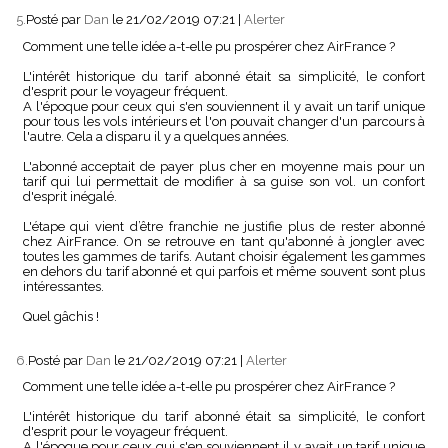
5.
Posté par
Dan
le 21/02/2019 07:21
|
Alerter
Comment une telle idée a-t-elle pu prospérer chez AirFrance ?
L'intérêt historique du tarif abonné était sa simplicité, le confort
d'esprit pour le voyageur fréquent.
A l'époque pour ceux qui s'en souviennent il y avait un tarif unique
pour tous les vols intérieurs et l'on pouvait changer d'un parcours à
l'autre. Cela a disparu il y a quelques années.
L'abonné acceptait de payer plus cher en moyenne mais pour un
tarif qui lui permettait de modifier à sa guise son vol. un confort
d'esprit inégalé.
L'étape qui vient d’être franchie ne justifie plus de rester abonné
chez AirFrance. On se retrouve en tant qu'abonné à jongler avec
toutes les gammes de tarifs. Autant choisir également les gammes
en dehors du tarif abonné et qui parfois et même souvent sont plus
intéressantes.
Quel gâchis !
6.
Posté par
Dan
le 21/02/2019 07:21
|
Alerter
Comment une telle idée a-t-elle pu prospérer chez AirFrance ?
L'intérêt historique du tarif abonné était sa simplicité, le confort
d'esprit pour le voyageur fréquent.
A l'époque pour ceux qui s'en souviennent il y avait un tarif unique