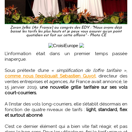
Zoran Jelkic (Air France) au congrès des EDV : "Nous avons déjà
baissé les tarifs les plus hauts et je peux vous assurer qu’un point
quotidien est fait sur cette affaire" - Photo CE
L’information était dans un premier temps passée
inaperçue.
Sous prétexte d’une
« simplification de l’offre tarifaire »
,
comme nous l’expliquait Sebastien Guyot,
directeur des
ventes entreprises et agences, Air France avait annoncé, le
15 janvier 2019,
une nouvelle grille tarifaire sur ses vols
court-courriers.
A l’instar des vols long-courriers, elle s’établit désormais en
fonction de quatre niveaux de tarifs :
light, standard, flex
et surtout abonné
.
C’est ce dernier élément qui a bien vite fait réagir, et pas
dans le bon sens. Pour les utilisateurs, fini le tarif unique et