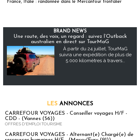
France, Italie : randonnée dans le Mercantour frontalier
BRAND NEWS
Une route, des voix, un regard : suivez l’Outback
australien en direct sur TourMaG
À partir du 24 juillet, TourMaG
suivra une expédition de plus de
5 000 kilomètres à travers...
LES
ANNONCES
CARREFOUR VOYAGES - Conseiller voyages H/F -
CDD - (Vannes (56))
OFFRES D'EMPLOI TOURISME
CARREFOUR VOYAGES - Alternant(e) Chargé(e) de
ressources humaines H/F - (Massy/Evry (91))