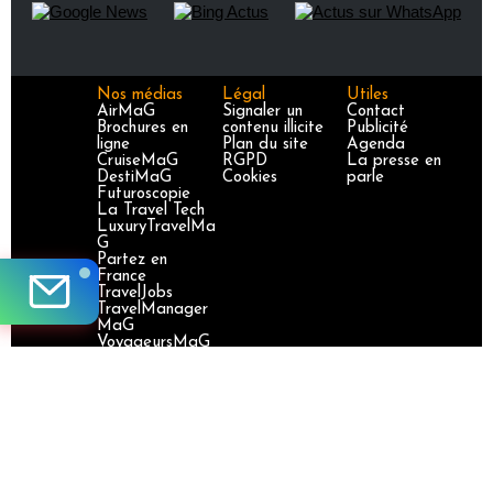
Nos médias
Légal
Utiles
AirMaG
Signaler un
Contact
Brochures en
contenu illicite
Publicité
ligne
Plan du site
Agenda
CruiseMaG
RGPD
La presse en
DestiMaG
Cookies
parle
Futuroscopie
La Travel Tech
LuxuryTravelMa
G
Partez en
France
TravelJobs
TravelManager
MaG
VoyageursMaG
Voyages
Responsables
Site certifié