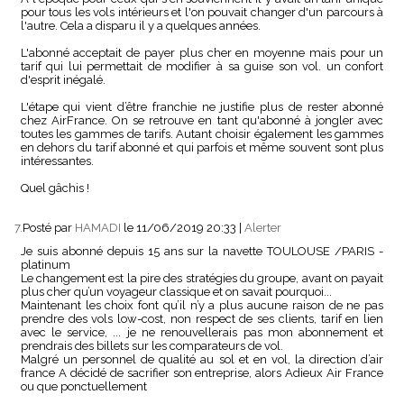
pour tous les vols intérieurs et l'on pouvait changer d'un parcours à
l'autre. Cela a disparu il y a quelques années.
L'abonné acceptait de payer plus cher en moyenne mais pour un
tarif qui lui permettait de modifier à sa guise son vol. un confort
d'esprit inégalé.
L'étape qui vient d’être franchie ne justifie plus de rester abonné
chez AirFrance. On se retrouve en tant qu'abonné à jongler avec
toutes les gammes de tarifs. Autant choisir également les gammes
en dehors du tarif abonné et qui parfois et même souvent sont plus
intéressantes.
Quel gâchis !
7.
Posté par
HAMADI
le 11/06/2019 20:33
|
Alerter
Je suis abonné depuis 15 ans sur la navette TOULOUSE /PARIS -
platinum
Le changement est la pire des stratégies du groupe, avant on payait
plus cher qu’un voyageur classique et on savait pourquoi...
Maintenant les choix font qu’il n’y a plus aucune raison de ne pas
prendre des vols low-cost, non respect de ses clients, tarif en lien
avec le service, ... je ne renouvellerais pas mon abonnement et
prendrais des billets sur les comparateurs de vol.
Malgré un personnel de qualité au sol et en vol, la direction d’air
france A décidé de sacrifier son entreprise, alors Adieux Air France
ou que ponctuellement