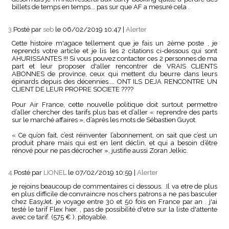
billets de temps en temps... pas sur que AF a mesuré cela .
3.
Posté par
seb
le 06/02/2019 10:47
|
Alerter
Cette histoire m'agace tellement que je fais un 2ème poste , je
reprends votre article et je lis les 2 citations ci-dessous qui sont
AHURISSANTES !!! Si vous pouvez contacter ces 2 personnes de ma
part et leur proposer d'aller rencontrer de VRAIS CLIENTS
ABONNES de province, ceux qui mettent du beurre dans leurs
épinards depuis des décennies.... ONT ILS DEJA RENCONTRE UN
CLIENT DE LEUR PROPRE SOCIETE ????
Pour Air France, cette nouvelle politique doit surtout permettre
d’aller chercher des tarifs plus bas et d’aller « reprendre des parts
sur le marché affaires », d’après les mots de Sébastien Guyot.
« Ce qu’on fait, c’est réinventer l’abonnement, on sait que c’est un
produit phare mais qui est en lent déclin, et qui a besoin d’être
rénové pour ne pas décrocher », justifie aussi Zoran Jelkic.
4.
Posté par
LIONEL
le 07/02/2019 10:59
|
Alerter
je rejoins beaucoup de commentaires ci dessous. .Il va etre de plus
en plus difficile de convraincre nos chers patrons a ne pas basculer
chez EasyJet. je voyage entre 30 et 50 fois en France par an . j'ai
testé le tarif Flex hier. , pas de possibilité d'etre sur la liste d'attente
avec ce tarif. (575 € ). pitoyable.