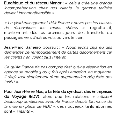
Eurafrique et du réseau Manor
: « cela a créé une grande
incompréhension chez nos clients, la gamme tarifaire
devient incompréhensible »
.
« Le yield management d’Air France n’ouvre pas les classes
de réservations les moins chères »
, regrette-t-il,
mentionnant dès les premiers jours des transferts de
passagers vers d’autres vols ou vers le train.
Jean-Marc Gameiro poursuit :
« Nous avons déjà eu des
demandes de remboursement de cartes d’abonnement car
les clients n’en voient plus l’intérêt.
Ce qu’Air France n’a pas compris c’est qu’une réservation en
agence se modifie 3 ou 4 fois après émission, en moyenne.
Il s’agit tout simplement d’une augmentation déguisée des
tarifs ! ».
Pour Jean-Pierre Mas, à la tête du syndicat des Entreprises
du Voyage (EDV)
, alors que les relations
« s’étaient
beaucoup améliorées avec Air France depuis l’annonce de
la mise en place de NDC »
, ces nouveaux tarifs abonnés
sont «
irritants
».