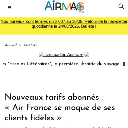
☰
Nos bureaux sont fermés du 27/07 au 16/08. Retour de la newsletter
quotidienne le 24/08/2026. Bel été !
Accueil
>
AirMaG
s Littéraires", la première librairie du voyage
Le group
Nouveaux tarifs abonnés :
« Air France se moque de ses
clients fidèles »