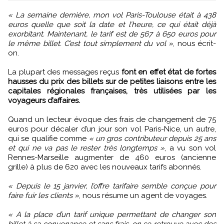
« La semaine dernière, mon vol Paris-Toulouse était à 438
euros quelle que soit la date et l’heure, ce qui était déjà
exorbitant. Maintenant, le tarif est de 567 à 650 euros pour
le même billet. C’est tout simplement du vol »
, nous écrit-
on.
La plupart des messages reçus
font en effet état de fortes
hausses du prix des billets sur de petites liaisons entre les
capitales régionales françaises, très utilisées par les
voyageurs d’affaires.
Quand un lecteur évoque des frais de changement de 75
euros pour décaler d’un jour son vol Paris-Nice, un autre,
qui se qualifie comme
« un gros contributeur depuis 25 ans
et qui ne va pas le rester très longtemps »
, a vu son vol
Rennes-Marseille augmenter de 460 euros (ancienne
grille) à plus de 620 avec les nouveaux tarifs abonnés.
« Depuis le 15 janvier, l’offre tarifaire semble conçue pour
faire fuir les clients »
, nous résume un agent de voyages.
« A la place d’un tarif unique permettant de changer son
billet à sa convenance et sans frais, on se retrouve avec des