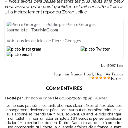
« Nous avons déjà baissé les tarifs les plus hauts et je peux
vous assurer qu’un point quotidien est fait sur cette affaire »
,
lui a indirectement répondu Zoran Jelkic.
Publié par Pierre Georges
Journaliste - TourMaG.com
Voir tous les articles de Pierre Georges
Lu 17027 fois
Tags
:
air france
,
Hop !
,
Hop ! Air France
Notez
COMMENTAIRES
1.
Posté par
Christophe Imbert
le 06/02/2019 09:59
|
Alerter
Je ne suis pas sûr... les tarifs abonnés étaient fixes et flexibles. Les
changement deviennent pénalisant surtout en dernière minute. Je
suis abonné et prends ORY NCE souvent. Quand je dois changer
mon billet finir sur un aller simple à 283 euros je pense bénéficier
du tarif Y plein tarif et de rien d’autre. Dans ce cas, quitte à prendre
une compagnie qui capte la clientele affaires d’air france, autant