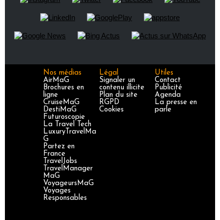
Nos médias
Légal
Utiles
AirMaG
Signaler un
Contact
Brochures en
contenu illicite
Publicité
ligne
Plan du site
Agenda
CruiseMaG
RGPD
La presse en
DestiMaG
Cookies
parle
Futuroscopie
La Travel Tech
LuxuryTravelMa
G
Partez en
France
TravelJobs
TravelManager
MaG
VoyageursMaG
Voyages
Responsables