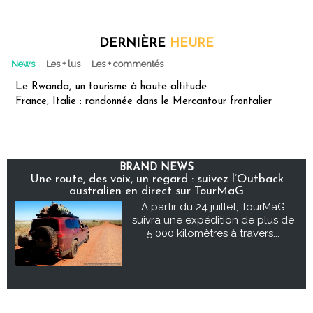
DERNIÈRE
HEURE
News
Les + lus
Les + commentés
Le Rwanda, un tourisme à haute altitude
France, Italie : randonnée dans le Mercantour frontalier
BRAND NEWS
Une route, des voix, un regard : suivez l’Outback
australien en direct sur TourMaG
À partir du 24 juillet, TourMaG
suivra une expédition de plus de
5 000 kilomètres à travers...