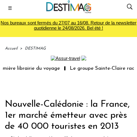
☰
Nos bureaux sont fermés du 27/07 au 16/08. Retour de la newsletter
quotidienne le 24/08/2026. Bel été !
Accueil
>
DESTIMAG
mière librairie du voyage
Le groupe Sainte-Claire rachè
Nouvelle-Calédonie : la France,
1er marché émetteur avec près
de 40 000 touristes en 2013