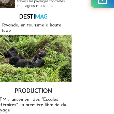
travers ses paysages contrastés,
montagnes imposantes,...
DESTI
MAG
MAG
 Rwanda, un tourisme à haute
titude
PRODUCTION
ion
TM : lancement des "Escales
ttéraires", la première librairie du
oyage