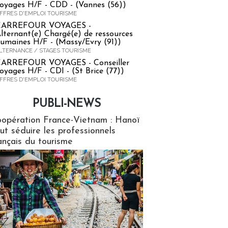
oyages H/F - CDD - (Vannes (56))
FFRES D'EMPLOI TOURISME
CARREFOUR VOYAGES -
lternant(e) Chargé(e) de ressources
umaines H/F - (Massy/Evry (91))
LTERNANCE / STAGES TOURISME
ARREFOUR VOYAGES - Conseiller
oyages H/F - CDI - (St Brice (77))
FFRES D'EMPLOI TOURISME
PUBLI-NEWS
ews
opération France-Vietnam : Hanoï
ut séduire les professionnels
ançais du tourisme