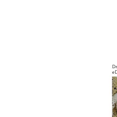
AirMa
Dr
e