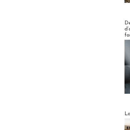
Actus V
De
d’
fo
Webinai
La