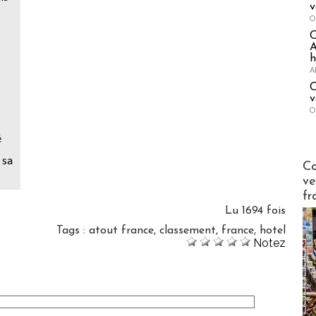
v
O
A
h
A
C
v
O
é
 sa
Publi-n
Co
ve
fr
Lu 1694 fois
Tags
:
atout france
,
classement
,
france
,
hotel
Notez