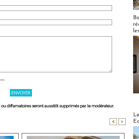
Bo
ré
le
res
x ou diffamatoires seront aussitôt supprimés par le modérateur.
Distribu
Le
Ed
<
>