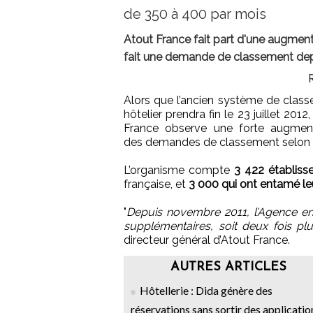
de 350 à 400 par mois
Atout France fait part d'une augment
fait une demande de classement dep
Alors que l’ancien système de clas
hôtelier prendra fin le 23 juillet 2012
France observe une forte augmen
des demandes de classement selon l
L’organisme compte
3 422 établiss
française, et
3 000 qui ont entamé l
"
Depuis novembre 2011, l’Agence en
supplémentaires, soit deux fois p
directeur général d’Atout France.
AUTRES ARTICLES
Hôtellerie : Dida génère des
réservations sans sortir des applicatio