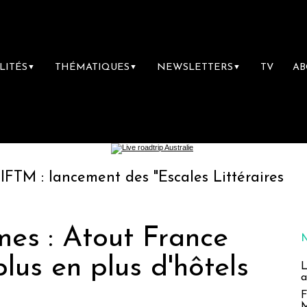
LITÉS
THÉMATIQUES
NEWSLETTERS
TV
A
▼
▼
▼
ancement des "Escales Littéraires", la premiè
mes : Atout France
plus en plus d'hôtels
L
a
F
M