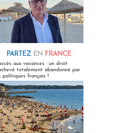
PARTEZ
EN
FRANCE
 en France
accès aux vacances : un droit
achevé totalement abandonné par
s politiques français !