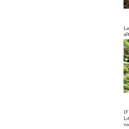
DESTI
Le
al
Product
IF
Li
v