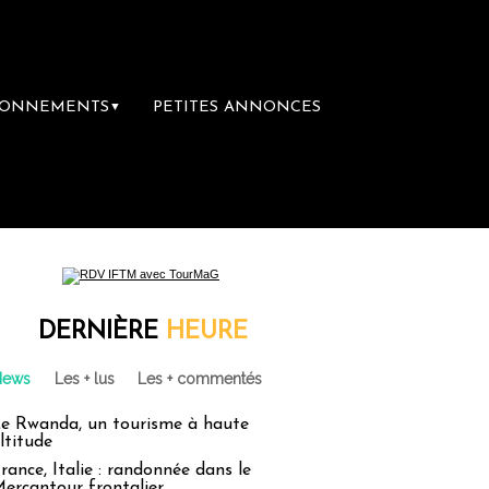
BONNEMENTS
PETITES ANNONCES
▼
re librairie du voyage
Le groupe Sainte-Cl
DERNIÈRE
HEURE
News
Les + lus
Les + commentés
e Rwanda, un tourisme à haute
ltitude
rance, Italie : randonnée dans le
ercantour frontalier