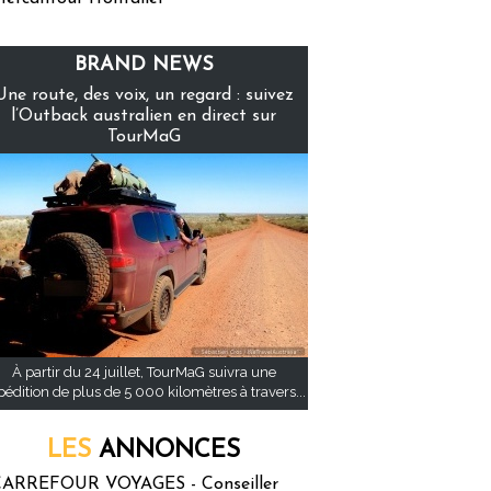
BRAND NEWS
Une route, des voix, un regard : suivez
l’Outback australien en direct sur
TourMaG
À partir du 24 juillet, TourMaG suivra une
pédition de plus de 5 000 kilomètres à travers...
LES
ANNONCES
ARREFOUR VOYAGES - Conseiller