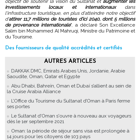
objectif de soutenir la vision du Sultanat et
augmenter les
investissements locaux et internationaux
dans
l'infrastructure touristique, en plus d'atteindre notre objectif
d'
attirer 11,7 millions de touristes d'ici 2040, dont 5 millions
de provenance internationale
", a déclaré Son Excellence
Salim bin Mohammed Al Mahruqi, Ministre du Patrimoine et
du Tourisme.
Des fournisseurs de qualité accrédités et certifiés
AUTRES ARTICLES
DAKKAK DMC, Emirats Arabes Unis, Jordanie, Arabie
Saoudite, Oman, Qatar et Egypte
Abu Dhabi, Bahreïn, Oman et Dubaï s’allient au sein de
la Cruise Arabia Alliance
L’Office du Tourisme du Sultanat d’Oman à Paris ferme
ses portes
Le Sultanat d'Oman s'ouvre à nouveau aux voyageurs
dès le 1er septembre 2021
Oman: la période de séjour sans visa est prolongée à
14 jours pour les citoyens de 103 pays