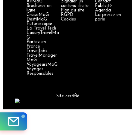
AirMaG
Signaler un
Contact
Brochures en
contenu illicite
Publicité
ligne
Plan du site
Agenda
CruiseMaG
RGPD
La presse en
DestiMaG
Cookies
parle
Futuroscopie
La Travel Tech
LuxuryTravelMa
G
Partez en
France
TravelJobs
TravelManager
MaG
VoyageursMaG
Voyages
Responsables
Site certifié