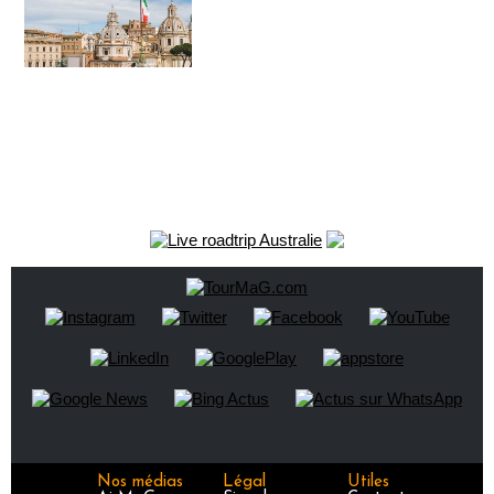
Nos médias
Légal
Utiles