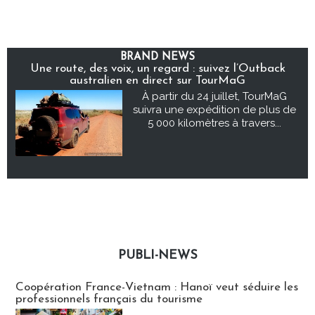
BRAND NEWS
Une route, des voix, un regard : suivez l’Outback
australien en direct sur TourMaG
À partir du 24 juillet, TourMaG
suivra une expédition de plus de
5 000 kilomètres à travers...
PUBLI-NEWS
Publi-news
Coopération France-Vietnam : Hanoï veut séduire les
professionnels français du tourisme