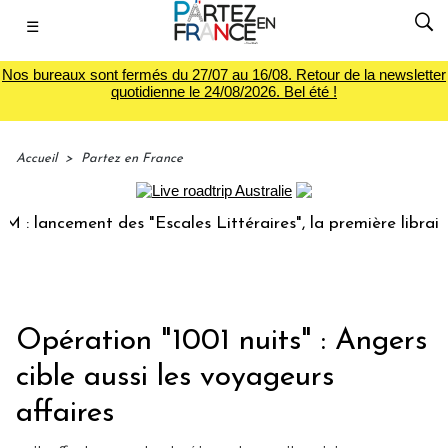
☰
Nos bureaux sont fermés du 27/07 au 16/08. Retour de la newsletter
quotidienne le 24/08/2026. Bel été !
Accueil
>
Partez en France
lancement des "Escales Littéraires", la première librairie d
Opération "1001 nuits" : Angers
cible aussi les voyageurs
affaires