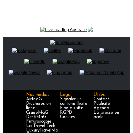
Nos médias
Légal
Utiles
AirMaG
Signaler un
Contact
Brochures en
contenu illicite
Publicité
ligne
Plan du site
Agenda
CruiseMaG
RGPD
La presse en
DestiMaG
Cookies
parle
Futuroscopie
La Travel Tech
LuxuryTravelMa