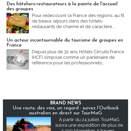
Des hôteliers-restaurateurs à la pointe de l'accueil
des groupes
Pour redécouvrir la France des régions, au fil
de beaux séjours dans des hôtels-
restaurants de charme et de caractère....
Un acteur incontournable du tourisme de groupes en
France
Depuis plus de 32 ans, Hôtels Circuits France
(HCF) s’impose comme un partenaire de
référence pour les professionnels...
BRAND NEWS
Une route, des voix, un regard : suivez l’Outback
australien en direct sur TourMaG
À partir du 24 juillet, TourMaG
suivra une expédition de plus de
5 000 kilomètres à travers...