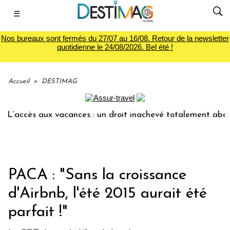
☰
Nos bureaux sont fermés du 27/07 au 16/08. Retour de la newsletter
quotidienne le 24/08/2026. Bel été !
Accueil
>
DESTIMAG
’accès aux vacances : un droit inachevé totalement abandonn
PACA : "Sans la croissance
d'Airbnb, l'été 2015 aurait été
parfait !"