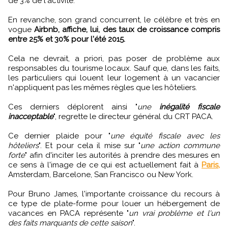
de 3% de l'activité.
En revanche, son grand concurrent, le célèbre et très en
vogue
Airbnb, affiche, lui, des taux de croissance compris
entre 25% et 30% pour l'été 2015.
Cela ne devrait, a priori, pas poser de problème aux
responsables du tourisme locaux. Sauf que, dans les faits,
les particuliers qui louent leur logement à un vacancier
n'appliquent pas les mêmes règles que les hôteliers.
Ces derniers déplorent ainsi "
une
inégalité fiscale
inacceptable
", regrette le directeur général du CRT PACA.
Ce dernier plaide pour "
une équité fiscale avec les
hôteliers
". Et pour cela il mise sur "
une action commune
forte
" afin d'inciter les autorités à prendre des mesures en
ce sens à l'image de ce qui est actuellement fait à
Paris,
Amsterdam, Barcelone, San Francisco ou New York.
Pour Bruno James, l'importante croissance du recours à
ce type de plate-forme pour louer un hébergement de
vacances en PACA représente "
un vrai problème et l'un
des faits marquants de cette saison
".