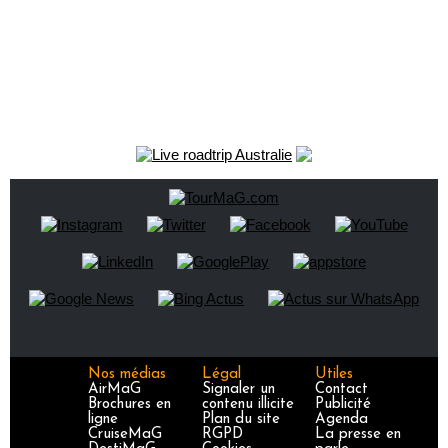
Nos médias
Légal
Utiles
AirMaG
Signaler un
Contact
Brochures en
contenu illicite
Publicité
ligne
Plan du site
Agenda
CruiseMaG
RGPD
La presse en