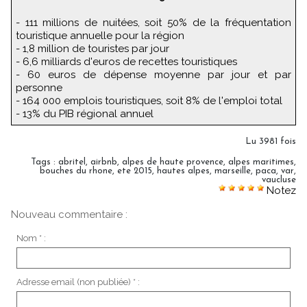
- 111 millions de nuitées, soit 50% de la fréquentation
touristique annuelle pour la région
- 1,8 million de touristes par jour
- 6,6 milliards d'euros de recettes touristiques
- 60 euros de dépense moyenne par jour et par
personne
- 164 000 emplois touristiques, soit 8% de l'emploi total
- 13% du PIB régional annuel
Lu 3981 fois
Tags
:
abritel
,
airbnb
,
alpes de haute provence
,
alpes maritimes
,
bouches du rhone
,
ete 2015
,
hautes alpes
,
marseille
,
paca
,
var
,
vaucluse
Notez
Nouveau commentaire :
Nom * :
Adresse email (non publiée) * :