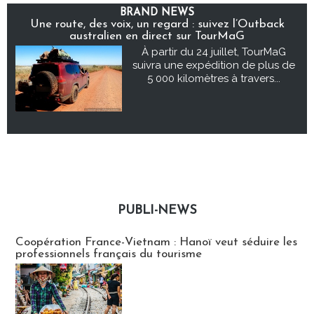
BRAND NEWS
Une route, des voix, un regard : suivez l’Outback
australien en direct sur TourMaG
À partir du 24 juillet, TourMaG
suivra une expédition de plus de
5 000 kilomètres à travers...
PUBLI-NEWS
Publi-news
Coopération France-Vietnam : Hanoï veut séduire les
professionnels français du tourisme