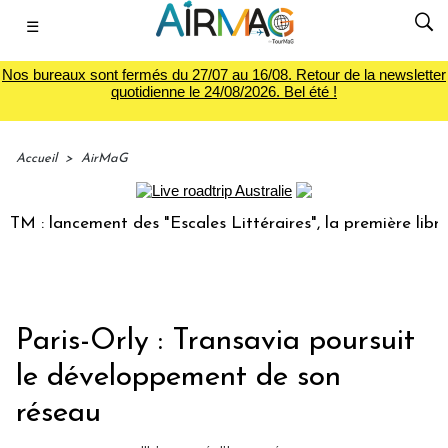
☰
Nos bureaux sont fermés du 27/07 au 16/08. Retour de la newsletter
quotidienne le 24/08/2026. Bel été !
Accueil
>
AirMaG
 lancement des "Escales Littéraires", la première librairie 
Paris-Orly : Transavia poursuit
le développement de son
réseau