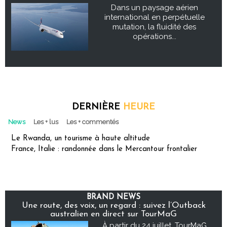
Dans un paysage aérien
international en perpétuelle
mutation, la fluidité des
opérations...
DERNIÈRE
HEURE
News
Les + lus
Les + commentés
Le Rwanda, un tourisme à haute altitude
France, Italie : randonnée dans le Mercantour frontalier
BRAND NEWS
Une route, des voix, un regard : suivez l’Outback
australien en direct sur TourMaG
À partir du 24 juillet, TourMaG