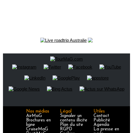
Nos médias
Légal
Utiles
AirMaG
Signaler un
Contact
Brochures en
contenu illicite
Publicité
ligne
Plan du site
Agenda
CruiseMaG
RGPD
La presse en