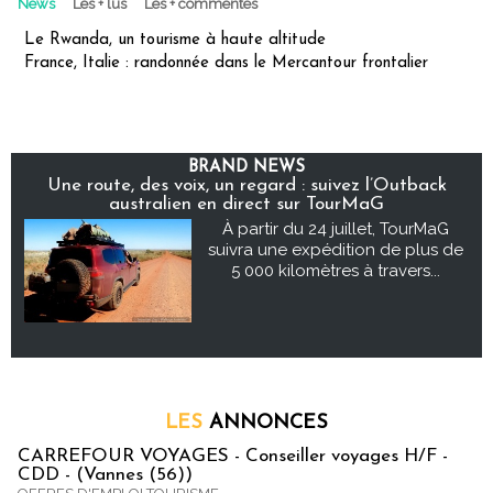
News
Les + lus
Les + commentés
Le Rwanda, un tourisme à haute altitude
France, Italie : randonnée dans le Mercantour frontalier
BRAND NEWS
Une route, des voix, un regard : suivez l’Outback
australien en direct sur TourMaG
À partir du 24 juillet, TourMaG
suivra une expédition de plus de
5 000 kilomètres à travers...
LES
ANNONCES
CARREFOUR VOYAGES - Conseiller voyages H/F -
CDD - (Vannes (56))