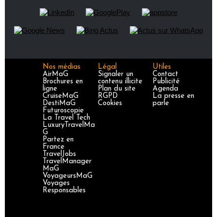
Nos médias
Légal
Utiles
AirMaG
Signaler un
Contact
Brochures en
contenu illicite
Publicité
ligne
Plan du site
Agenda
CruiseMaG
RGPD
La presse en
DestiMaG
Cookies
parle
Futuroscopie
La Travel Tech
LuxuryTravelMa
G
Partez en
France
TravelJobs
TravelManager
MaG
VoyageursMaG
Voyages
Responsables