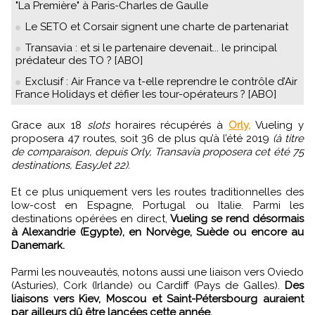
"La Première" à Paris-Charles de Gaulle
Le SETO et Corsair signent une charte de partenariat
Transavia : et si le partenaire devenait... le principal
prédateur des TO ? [ABO]
Exclusif : Air France va t-elle reprendre le contrôle d’Air
France Holidays et défier les tour-opérateurs ? [ABO]
Grace aux 18
slots
horaires récupérés à
Orly,
Vueling y
proposera 47 routes, soit 36 de plus qu’à l’été 2019
(à titre
de comparaison, depuis Orly, Transavia proposera cet été 75
destinations, EasyJet 22).
Et ce plus uniquement vers les routes traditionnelles des
low-cost en Espagne, Portugal ou Italie. Parmi les
destinations opérées en direct,
Vueling se rend désormais
à Alexandrie (Egypte), en Norvège, Suède ou encore au
Danemark.
Parmi les nouveautés, notons aussi une liaison vers Oviedo
(Asturies), Cork (Irlande) ou Cardiff (Pays de Galles).
Des
liaisons vers Kiev, Moscou et Saint-Pétersbourg auraient
par ailleurs dû être lancées cette année.