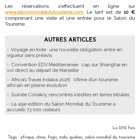
Les réservations s'effectuent en ligne sur
www.salonmondialdutourisme.com
. Le tarif est de
10 €
comprenant une visite et une entrée pour le Salon du
Tourisme.
AUTRES ARTICLES
Voyage en Inde : une nouvelle obligation entre en
vigueur sans préavis
Convention EDV Méditerranée : cap sur Shanghai en
vol direct au départ de Marseille
Africa’s Travel Indaba 2026 : Vitrine d’un tourisme
africain en pleine évolution
Guinée Conakry, rencontres inédites en terres tribales
La 49e édition du Salon Mondial du Tourisme a
accueilli 73 000 visiteurs
Lu 2312 fois
Tags
:
afrique
,
chine
,
fngic
,
inde
,
quebec
,
salon mondial du tourisme