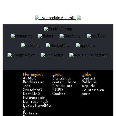
Nos médias
Légal
Utiles
AirMaG
Signaler un
Contact
Brochures en
contenu illicite
Publicité
ligne
Plan du site
Agenda
CruiseMaG
RGPD
La presse en
DestiMaG
Cookies
parle
Futuroscopie
La Travel Tech
LuxuryTravelMa
G
Partez en