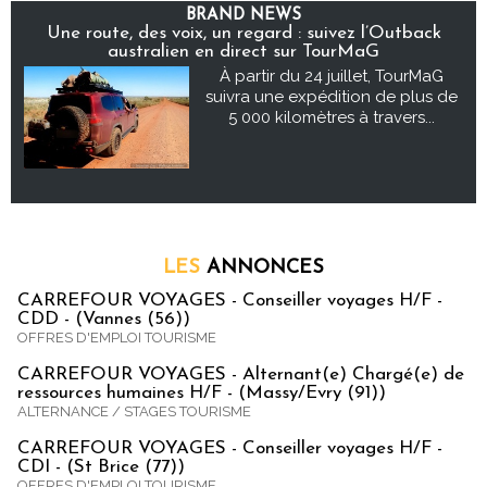
BRAND NEWS
Une route, des voix, un regard : suivez l’Outback
australien en direct sur TourMaG
À partir du 24 juillet, TourMaG
suivra une expédition de plus de
5 000 kilomètres à travers...
LES
ANNONCES
CARREFOUR VOYAGES - Conseiller voyages H/F -
CDD - (Vannes (56))
OFFRES D'EMPLOI TOURISME
CARREFOUR VOYAGES - Alternant(e) Chargé(e) de
ressources humaines H/F - (Massy/Evry (91))
ALTERNANCE / STAGES TOURISME
CARREFOUR VOYAGES - Conseiller voyages H/F -
CDI - (St Brice (77))
OFFRES D'EMPLOI TOURISME