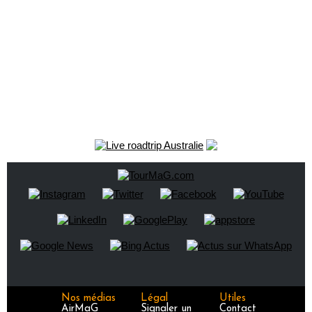
Nos médias
Légal
Utiles
AirMaG
Signaler un
Contact