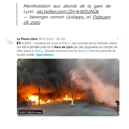
Manifestation aux abords de la gare de
Lyon...
pic.twitter.com/Zm3kWDoNQk
— berenger cernon (@slappy_w)
February
28, 2020