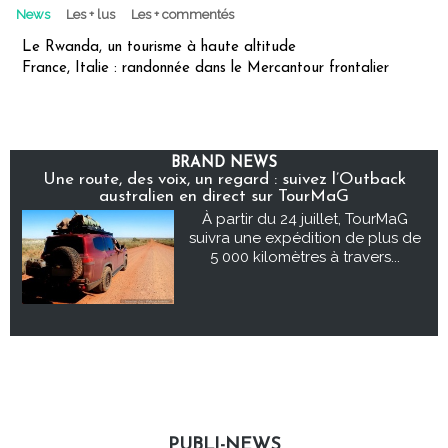
News
Les + lus
Les + commentés
Le Rwanda, un tourisme à haute altitude
France, Italie : randonnée dans le Mercantour frontalier
BRAND NEWS
Une route, des voix, un regard : suivez l’Outback
australien en direct sur TourMaG
À partir du 24 juillet, TourMaG
suivra une expédition de plus de
5 000 kilomètres à travers...
PUBLI-NEWS