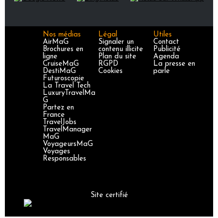
Nos médias
Légal
Utiles
AirMaG
Signaler un
Contact
Brochures en
contenu illicite
Publicité
ligne
Plan du site
Agenda
CruiseMaG
RGPD
La presse en
DestiMaG
Cookies
parle
Futuroscopie
La Travel Tech
LuxuryTravelMa
G
Partez en
France
TravelJobs
TravelManager
MaG
VoyageursMaG
Voyages
Responsables
Site certifié