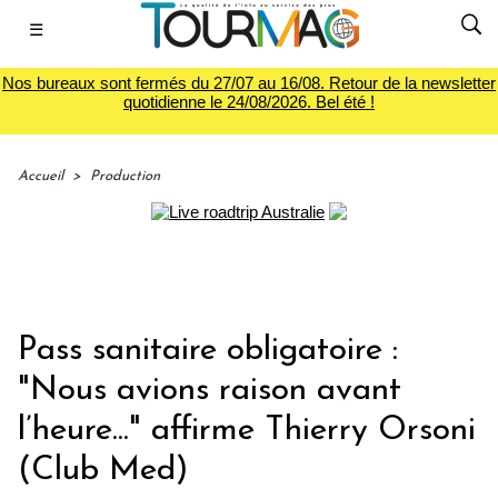
☰
Nos bureaux sont fermés du 27/07 au 16/08. Retour de la newsletter
quotidienne le 24/08/2026. Bel été !
Accueil
>
Production
Pass sanitaire obligatoire :
"Nous avions raison avant
l’heure..." affirme Thierry Orsoni
(Club Med)