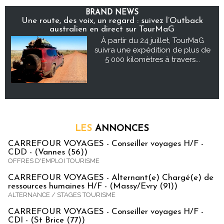
BRAND NEWS
Une route, des voix, un regard : suivez l’Outback
australien en direct sur TourMaG
À partir du 24 juillet, TourMaG
suivra une expédition de plus de
5 000 kilomètres à travers...
LES
ANNONCES
CARREFOUR VOYAGES - Conseiller voyages H/F -
CDD - (Vannes (56))
OFFRES D'EMPLOI TOURISME
CARREFOUR VOYAGES - Alternant(e) Chargé(e) de
ressources humaines H/F - (Massy/Evry (91))
ALTERNANCE / STAGES TOURISME
CARREFOUR VOYAGES - Conseiller voyages H/F -
CDI - (St Brice (77))