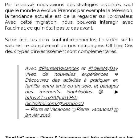
Par le passé, nous avions des stratégies disjointes, sauf
que le monde a évolué. Prenons par exemple la télévision,
la tendance actuelle est de la regarder sur l'ordinateur.
Avec cette migration, nous pouvons interagir avec
l'audimat, ce qui n'était pas le cas avant.
Selon moi, les deux sont interconnectés. La vidéo sur le
web est le complément de nos campagnes Off line. Ces
deux types d’investissement sont complémentaires.
Avec
#PierreetVacances
et
#MakeMyDay
,
vivez de nouvelles expériences ❄
Découvrez des activités à pratiquer en
famille, entre amis ou en solo, et partagez
des moments inoubliables 😍 ▶
https://t.co/6VlyJRYHdz
pic.twitter.com/i7wIzouooD
— Pierre et Vacances (@Pierre_vacances)
19
janvier 2018
TourMaG.com - Pierre & Vacances est très présent sur les