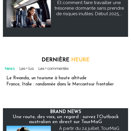
Et comment faire travailler une
trésorerie dormante sans prendre
de risques inutiles. Début 2025,...
DERNIÈRE
HEURE
News
Les + lus
Les + commentés
Le Rwanda, un tourisme à haute altitude
France, Italie : randonnée dans le Mercantour frontalier
BRAND NEWS
Une route, des voix, un regard : suivez l’Outback
australien en direct sur TourMaG
À partir du 24 juillet, TourMaG