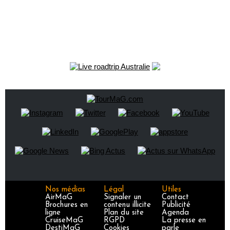
Nos médias
Légal
Utiles
AirMaG
Signaler un
Contact
Brochures en
contenu illicite
Publicité
ligne
Plan du site
Agenda
CruiseMaG
RGPD
La presse en
DestiMaG
Cookies
parle