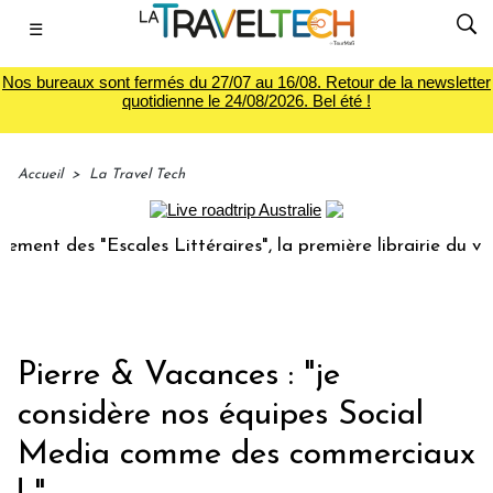
☰
Nos bureaux sont fermés du 27/07 au 16/08. Retour de la newsletter
quotidienne le 24/08/2026. Bel été !
Accueil
>
La Travel Tech
 "Escales Littéraires", la première librairie du voyage
L
Pierre & Vacances : "je
considère nos équipes Social
Media comme des commerciaux