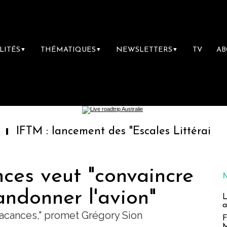
LITÉS
THÉMATIQUES
NEWSLETTERS
TV
A
▼
▼
▼
: lancement des "Escales Littéraires", la prem
ces veut "convaincre
ndonner l'avion"
L
a
vacances," promet Grégory Sion
F
M