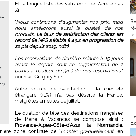
Et la longue liste des satisfécits ne s'arrête pas
là.
..
Bo
"
Nous continuons d'augmenter nos prix, mais
nous améliorons aussi la qualité de nos
ré
produits.
Le taux de satisfaction des clients est
le
record (le NPS s'établit à 43,2 en progression de
22 pts depuis 2019, ndlr).
Les réservations de dernière minute à 15 jours
avant le départ, sont en augmentation de 2
e
points à hauteur de 34% de nos réservations,
"
poursuit Grégory Sion.
s
" ?
Autre source de satisfaction : la clientèle
étrangère (+1%) n'a pas déserté la France,
malgré les émeutes de juillet.
Le quatuor de tête des destinations françaises
Distribu
Le
de Pierre & Vacances se compose ainsi :
Ed
Provence-Alpes-Côte-d'Azur, la Normandie,
nière zone continue de "
monter graduellement
" en