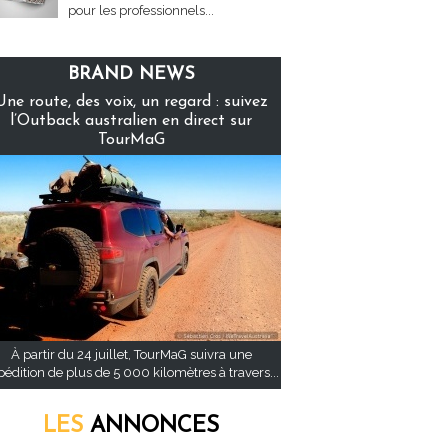
pour les professionnels...
BRAND NEWS
Une route, des voix, un regard : suivez
l’Outback australien en direct sur
TourMaG
À partir du 24 juillet, TourMaG suivra une
pédition de plus de 5 000 kilomètres à travers...
LES
ANNONCES