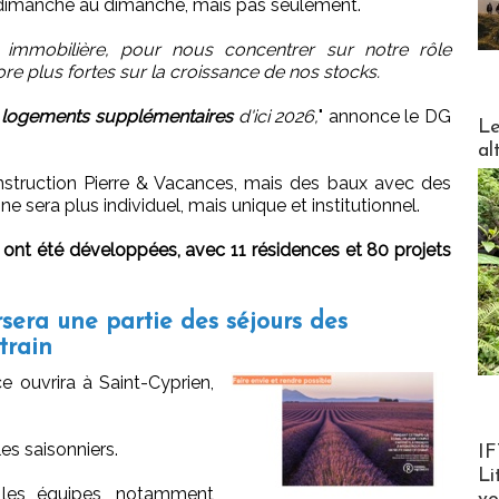
dimanche au dimanche, mais pas seulement.
immobilière, pour nous concentrer sur notre rôle
re plus fortes sur la croissance de nos stocks.
 logements supplémentaires
d'ici 2026,
" annonce le DG
DESTI
Le
al
construction Pierre & Vacances, mais des baux avec des
e sera plus individuel, mais unique et institutionnel.
ont été développées, avec 11 résidences et 80 projets
era une partie des séjours des
train
e ouvrira à Saint-Cyprien,
Product
les saisonniers.
IF
Li
r les équipes, notamment