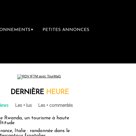
BONNEMENTS
PETITES ANNONCES
▼
ière librairie du voyage
Le groupe Sainte
DERNIÈRE
HEURE
News
Les + lus
Les + commentés
e Rwanda, un tourisme à haute
ltitude
rance, Italie : randonnée dans le
ercantour frontalier