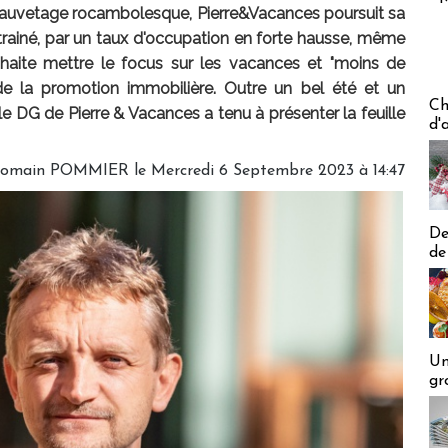
sauvetage rocambolesque, Pierre&Vacances poursuit sa
ntrainé, par un taux d'occupation en forte hausse, même
ouhaite mettre le focus sur les vacances et "moins de
 de la promotion immobilière. Outre un bel été et un
Les off
Ch
 DG de Pierre & Vacances a tenu à présenter la feuille
d'
omain POMMIER
le Mercredi 6 Septembre 2023 à 14:47
De
de
Un
gr