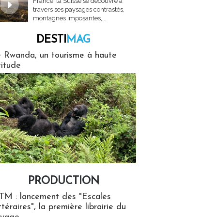
France, la Suisse se découvre à
travers ses paysages contrastés,
montagnes imposantes,...
DESTI
MAG
MAG
 Rwanda, un tourisme à haute
titude
PRODUCTION
ion
TM : lancement des "Escales
ttéraires", la première librairie du