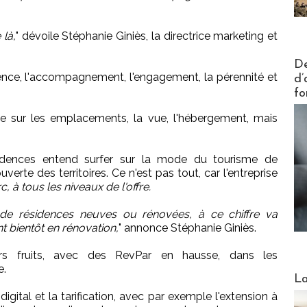
 là,
" dévoile Stéphanie Giniès, la directrice marketing et
Actus V
De
nce, l'accompagnement, l'engagement, la pérennité et
d’
fo
 sur les emplacements, la vue, l'hébergement, mais
sidences entend surfer sur la mode du tourisme de
verte des territoires. Ce n'est pas tout, car l'entreprise
à tous les niveaux de l'offre.
de résidences neuves ou rénovées, à ce chiffre va
nt bientôt en rénovation,
" annonce Stéphanie Giniès.
urs fruits, avec des RevPar en hausse, dans les
e.
Webinai
La
igital et la tarification, avec par exemple l'extension à