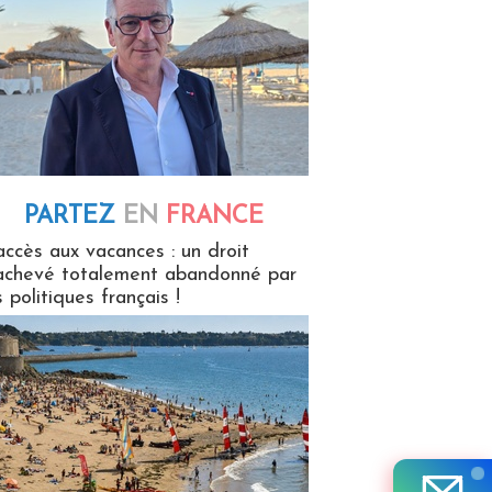
PARTEZ
EN
FRANCE
 en France
accès aux vacances : un droit
achevé totalement abandonné par
s politiques français !