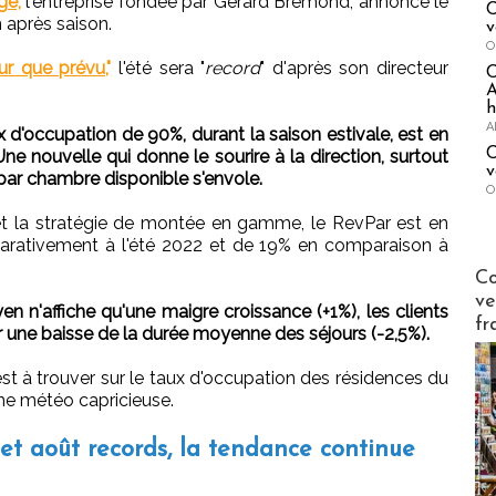
ge,
l'entreprise fondée par Gérard Brémond, annonce le
C
 après saison.
v
O
eur que prévu,"
l'été sera "
record
" d'après son directeur
A
h
A
x d'occupation de 90%, durant la saison estivale, est en
C
ne nouvelle qui donne le sourire à la direction, surtout
v
ar chambre disponible s'envole.
O
 et la stratégie de montée en gamme, le RevPar est en
arativement à l'été 2022 et de 19% en comparaison à
Publi-n
Co
ve
n n'affiche qu'une maigre croissance (+1%), les clients
fr
 une baisse de la durée moyenne des séjours (-2,5%).
e est à trouver sur le taux d'occupation des résidences du
'une météo capricieuse.
t et août records, la tendance continue