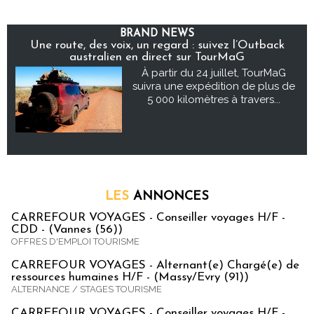
BRAND NEWS
Une route, des voix, un regard : suivez l’Outback
australien en direct sur TourMaG
À partir du 24 juillet, TourMaG
suivra une expédition de plus de
5 000 kilomètres à travers...
LES
ANNONCES
CARREFOUR VOYAGES - Conseiller voyages H/F -
CDD - (Vannes (56))
OFFRES D'EMPLOI TOURISME
CARREFOUR VOYAGES - Alternant(e) Chargé(e) de
ressources humaines H/F - (Massy/Evry (91))
ALTERNANCE / STAGES TOURISME
CARREFOUR VOYAGES - Conseiller voyages H/F -