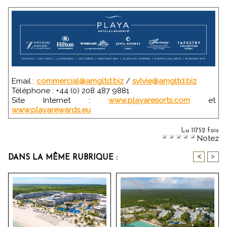
Email :
commercial@amgltd.biz
/
sylvie@amgltd.biz
Téléphone : +44 (0) 208 487 9881
Site Internet :
www.playaresorts.com
et
www.playarewards.eu
Lu 11752 fois
Notez
<
>
DANS LA MÊME RUBRIQUE :