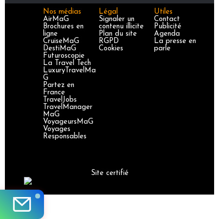
Nos médias
Légal
Utiles
AirMaG
Signaler un
Contact
Brochures en
contenu illicite
Publicité
ligne
Plan du site
Agenda
CruiseMaG
RGPD
La presse en
DestiMaG
Cookies
parle
Futuroscopie
La Travel Tech
LuxuryTravelMa
G
Partez en
France
TravelJobs
TravelManager
MaG
VoyageursMaG
Voyages
Responsables
Site certifié