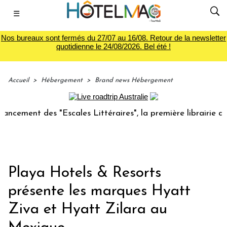
☰
Nos bureaux sont fermés du 27/07 au 16/08. Retour de la newsletter
quotidienne le 24/08/2026. Bel été !
Accueil
>
Hébergement
>
Brand news Hébergement
nt des "Escales Littéraires", la première librairie du voya
Playa Hotels & Resorts
présente les marques Hyatt
Ziva et Hyatt Zilara au