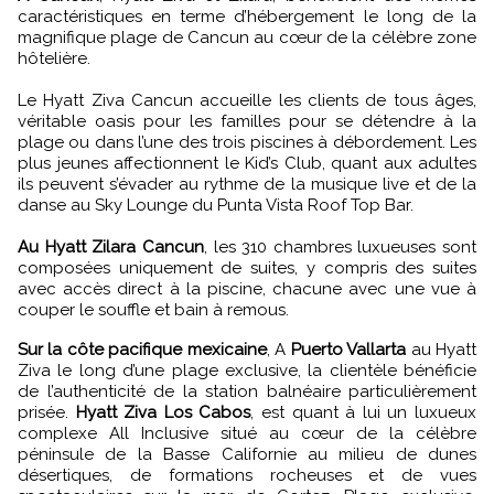
caractéristiques en terme d’hébergement le long de la
magnifique plage de Cancun au cœur de la célèbre zone
hôtelière.
Le Hyatt Ziva Cancun accueille les clients de tous âges,
véritable oasis pour les familles pour se détendre à la
plage ou dans l’une des trois piscines à débordement. Les
plus jeunes affectionnent le Kid’s Club, quant aux adultes
ils peuvent s’évader au rythme de la musique live et de la
danse au Sky Lounge du Punta Vista Roof Top Bar.
Au Hyatt Zilara Cancun
, les 310 chambres luxueuses sont
composées uniquement de suites, y compris des suites
avec accès direct à la piscine, chacune avec une vue à
couper le souffle et bain à remous.
Sur la côte pacifique mexicaine
, A
Puerto Vallarta
au Hyatt
Ziva le long d’une plage exclusive, la clientèle bénéficie
de l’authenticité de la station balnéaire particulièrement
prisée.
Hyatt Ziva Los Cabos
, est quant à lui un luxueux
complexe All Inclusive situé au cœur de la célèbre
péninsule de la Basse Californie au milieu de dunes
désertiques, de formations rocheuses et de vues