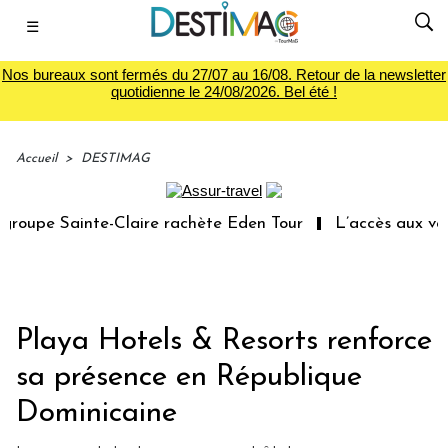
☰
Nos bureaux sont fermés du 27/07 au 16/08. Retour de la newsletter
quotidienne le 24/08/2026. Bel été !
Accueil
>
DESTIMAG
oupe Sainte-Claire rachète Eden Tour
L’accès aux vacan
Playa Hotels & Resorts renforce
sa présence en République
Dominicaine