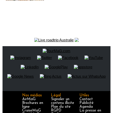
Nos médias
Légal
Utiles
AirMaG
Signaler un
Contact
Brochures en
contenu illicite
Publicité
ligne
Plan du site
Agenda
CruiseMaG
RGPD
La presse en