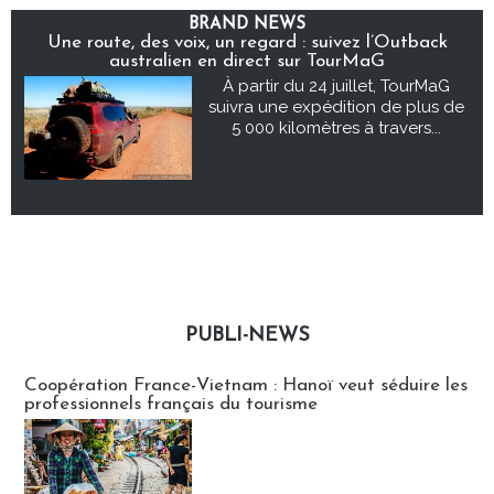
BRAND NEWS
Une route, des voix, un regard : suivez l’Outback
australien en direct sur TourMaG
À partir du 24 juillet, TourMaG
suivra une expédition de plus de
5 000 kilomètres à travers...
PUBLI-NEWS
Publi-news
Coopération France-Vietnam : Hanoï veut séduire les
professionnels français du tourisme