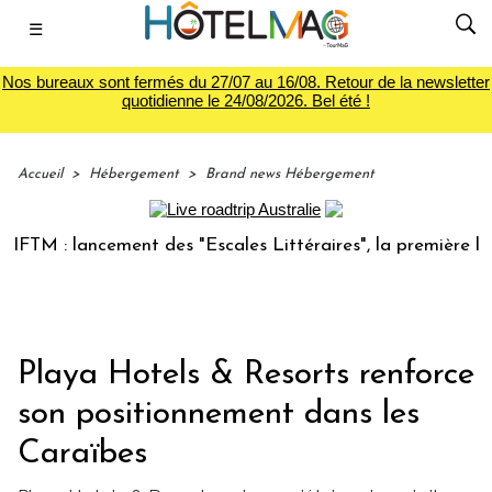
☰
Nos bureaux sont fermés du 27/07 au 16/08. Retour de la newsletter
quotidienne le 24/08/2026. Bel été !
Accueil
>
Hébergement
>
Brand news Hébergement
 lancement des "Escales Littéraires", la première librairie 
Playa Hotels & Resorts renforce
son positionnement dans les
Caraïbes