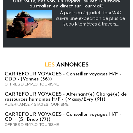
Une route, des voix, un regard : suivez l’Outback
australien en direct sur TourMaG
À partir du 24 juillet, TourMaG
suivra une expédition de plus de
5 000 kilomètres à travers...
LES
ANNONCES
CARREFOUR VOYAGES - Conseiller voyages H/F -
CDD - (Vannes (56))
OFFRES D'EMPLOI TOURISME
CARREFOUR VOYAGES - Alternant(e) Chargé(e) de
ressources humaines H/F - (Massy/Evry (91))
ALTERNANCE / STAGES TOURISME
CARREFOUR VOYAGES - Conseiller voyages H/F -
CDI - (St Brice (77))
OFFRES D'EMPLOI TOURISME