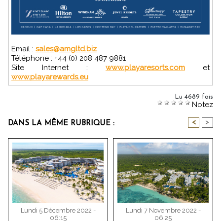
Email :
sales@amgltd.biz
Téléphone : +44 (0) 208 487 9881
Site Internet :
www.playaresorts.com
et
www.playarewards.eu
Lu 4689 fois
Notez
<
>
DANS LA MÊME RUBRIQUE :
Lundi 5 Décembre 2022 -
Lundi 7 Novembre 2022 -
06:15
06:25