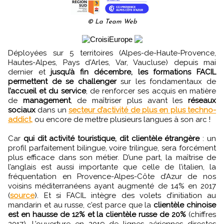
© La Team Web
Déployées sur 5 territoires (Alpes-de-Haute-Provence,
Hautes-Alpes, Pays d'Arles, Var, Vaucluse) depuis mai
dernier et
jusqu’à fin décembre, les formations FACIL
permettent de se challenger
sur les fondamentaux de
l’accueil et du service
, de renforcer ses acquis en matière
de
management
, de maîtriser plus avant les
réseaux
sociaux
dans un
secteur d’activité de plus en plus techno-
addict,
ou encore de mettre plusieurs langues à son arc !
Car
qui dit activité touristique, dit clientèle étrangère
: un
profil parfaitement bilingue, voire trilingue, sera forcément
plus efficace dans son métier. D’une part, la maîtrise de
l’anglais est aussi importante que celle de l’italien, la
fréquentation en Provence-Alpes-Côte d’Azur de nos
voisins méditerranéens ayant augmenté de 14% en 2017
(
source
). Et si FACIL intègre des volets d’initiation au
mandarin et au russe, c’est parce que la
clientèle chinoise
est en hausse de 12% et la clientèle russe de 20%
(chiffres