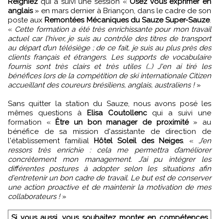
Reigniez
qui a suivi une session «
Osez vous exprimer en
anglais
» en mars dernier à Briançon, dans le cadre de son
poste aux
Remontées Mécaniques du Sauze Super-Sauze
.
«
Cette formation a été très enrichissante pour mon travail
actuel car l’hiver, je suis au contrôle des titres de transport
au départ d’un télésiège ; de ce fait, je suis au plus près des
clients français et étrangers. Les supports de vocabulaire
fournis sont très clairs et très utiles (…) J'en ai tiré les
bénéfices lors de la compétition de ski internationale Citizen
accueillant des coureurs brésiliens, anglais, australiens !
»
Sans quitter la station du Sauze, nous avons posé les
mêmes questions à
Elisa Coutollenc
qui a suivi une
formation «
Être un bon manager de proximité
» au
bénéfice de sa mission d'assistante de direction de
l'établissement familial
Hôtel Soleil des Neiges
. «
J’en
ressors très enrichie : cela me permettra d’améliorer
concrètement mon management. J’ai pu intégrer les
différentes postures à adopter selon les situations afin
d'entretenir un bon cadre de travail. Le but est de conserver
une action proactive et de maintenir la motivation de mes
collaborateurs !
»
Si vous aussi, vous souhaitez monter en compétences