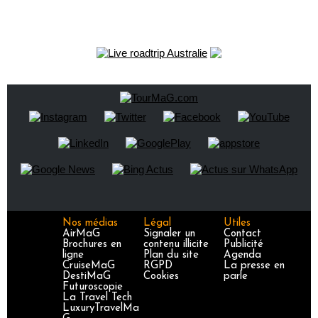
Nos médias
Légal
Utiles
AirMaG
Signaler un
Contact
Brochures en
contenu illicite
Publicité
ligne
Plan du site
Agenda
CruiseMaG
RGPD
La presse en
DestiMaG
Cookies
parle
Futuroscopie
La Travel Tech
LuxuryTravelMa