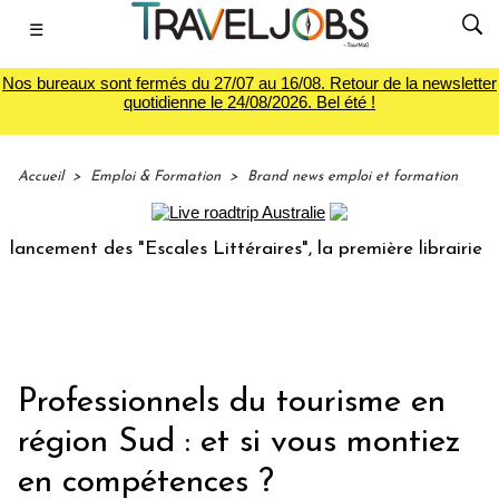
☰
Nos bureaux sont fermés du 27/07 au 16/08. Retour de la newsletter
quotidienne le 24/08/2026. Bel été !
Accueil
>
Emploi & Formation
>
Brand news emploi et formation
ment des "Escales Littéraires", la première librairie du voy
Professionnels du tourisme en
région Sud : et si vous montiez
en compétences ?